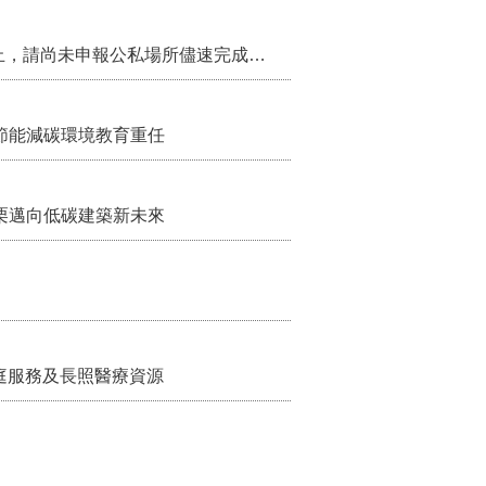
115年第2季固定源空污費申報已於7月底截止，請尚未申報公私場所儘速完成申繳，以免面臨滯納金及罰鍰!
節能減碳環境教育重任
栗邁向低碳建築新未來
家庭服務及長照醫療資源