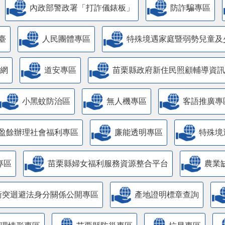
內政部警政署「打詐儀錶板」
防詐騙專區
臺
人民團體專區
特殊境遇家庭暨弱勢兒童及
網
道安專區
苗栗縣政府新住民照顧輔導資訊
小黑蚊防治區
無人機專區
客語推廣專
盈餘辦理社會福利專區
廉能透明專區
特殊境
專區
苗栗縣婦女福利服務資源整合平台
農業
衝突迴避法身分關係公開專區
產地證明標章查詢