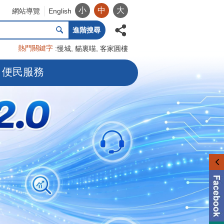
小
中
大
網站導覽
English
進階搜尋
熱門關鍵字
慢城
貓裏喵
客家圓樓
便民服務