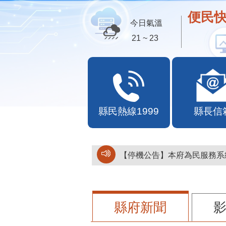
便民快
今日氣溫
21 ~ 23
縣民熱線1999
縣長信
【停機公告】本府為民服務系統
縣府新聞