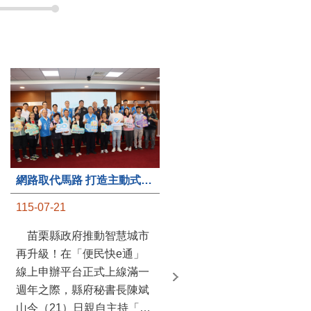
第235處關懷據點揭牌運作 縣長宣布共餐補助將加碼到1萬元
網路取代馬路 打造主動式數位便民服務 苗栗便民快e通 2.0智慧升級啟用
115-07-20
115-07-21
苗栗縣政府攜手牧田家庭
苗栗縣政府推動智慧城市
關懷協會，在頭屋鄉設立的
再升級！在「便民快e通」
社區照顧關懷據點20日揭牌
線上申辦平台正式上線滿一
運作，這是鄉內第6個、全
週年之際，縣府秘書長陳斌
縣第235處的據點；縣長鍾
山今（21）日親自主持「便