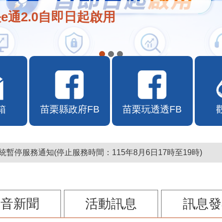
e通2.0自即日起啟用
箱
苗栗縣政府FB
苗栗玩透透FB
暫停服務通知(停止服務時間：115年8月6日17時至19時)
影音新聞
活動訊息
訊息發