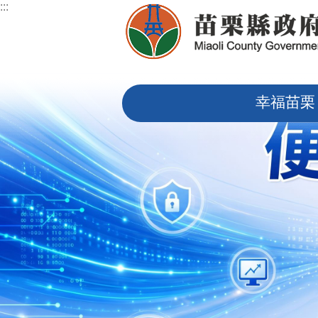
:::
跳到主要內容區塊
:::
幸福苗栗