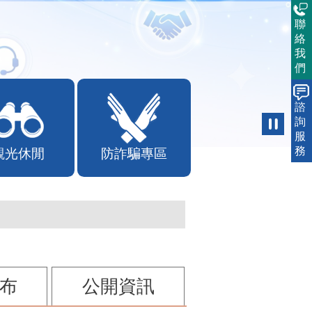
聯
絡
我
們
諮
詢
服
務
觀光休閒
防詐騙專區
布
公開資訊