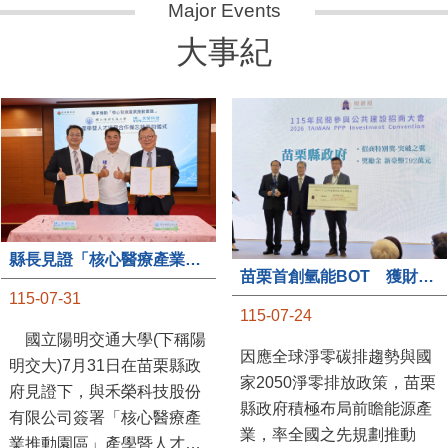
大事紀
縣長見證「核心醫療產業推動園區」產學合作簽約儀式
苗栗首創氫能BOT 獲財政部「突破之翼」肯定
115-07-31
115-07-24
國立陽明交通大學(下稱陽
因應全球淨零碳排趨勢與國
明交大)7月31日在苗栗縣政
家2050淨零排放政策，苗栗
府見證下，與禾榮科技股份
縣政府積極布局前瞻能源產
有限公司簽署「核心醫療產
業，率全國之先規劃推動
業推動園區」產學暨人才培