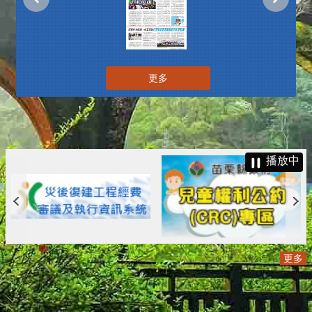
更多
播放中
更多