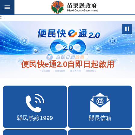
跳到主要內容區塊
:::
:::
便民快e通2.0自即日起啟用
縣民熱線1999
縣長信箱