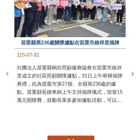
苗栗縣第236處關懷據點在苗栗市維祥里揭牌
11
115-07-31
國
社團法人苗栗縣桐欣照顧服務協會在苗栗市維祥
苗
里成立的社區照顧關懷據點，31日上午舉辦揭牌
署
典禮，此為苗栗市第27個、全縣第236處的據
作
點。苗栗縣長鍾東錦上午主持揭牌儀式，頒發15
縣
萬元開辦費，鼓勵長輩多參加據點活動，可以更
手
加健康、長壽。 坐落於苗栗市維祥里光華街89
號的社區照顧關懷據點，今 ...