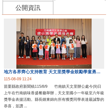
公開資訊
地方各界齊心支持教育 天文里獎學金鼓勵學童勇敢追夢
115-08-09 11:24
苗栗縣政府新聞稿115/8/9 竹南鎮天文里辦公處今(9)日
上午在竹南鎮味香盛餐廳舉辦，天文里國小一年級至六年級
獎學金表揚活動。縣長鍾東錦向所有獲獎同學表達最誠摯的
恭喜，並讚 ...