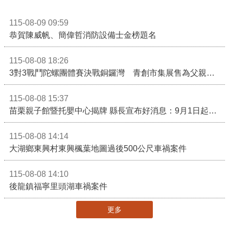
115-08-09 09:59
恭賀陳威帆、簡偉哲消防設備士金榜題名
115-08-08 18:26
3對3戰鬥陀螺團體賽決戰銅鑼灣 青創市集展售為父親節增添繽紛
115-08-08 15:37
苗栗親子館暨托嬰中心揭牌 縣長宣布好消息：9月1日起調降臨時托嬰費用
115-08-08 14:14
大湖鄉東興村東興楓葉地圖過後500公尺車禍案件
115-08-08 14:10
後龍鎮福寧里頭湖車禍案件
更多