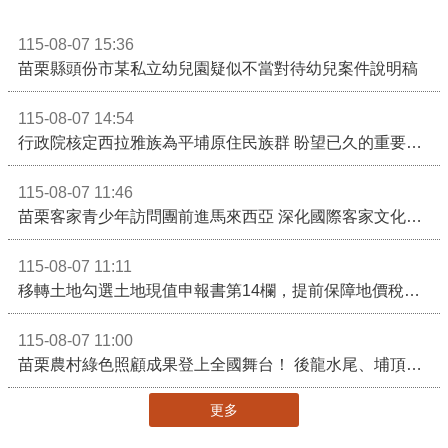
115-08-07 15:36
苗栗縣頭份市某私立幼兒園疑似不當對待幼兒案件說明稿
115-08-07 14:54
行政院核定西拉雅族為平埔原住民族群 盼望已久的重要時刻到來！8月13日起受理民族成員名冊登記
115-08-07 11:46
苗栗客家青少年訪問團前進馬來西亞 深化國際客家文化交流
115-08-07 11:11
移轉土地勾選土地現值申報書第14欄，提前保障地價稅節稅權益
115-08-07 11:00
苗栗農村綠色照顧成果登上全國舞台！ 後龍水尾、埔頂社區前進2026高齡健康產業博覽會
更多