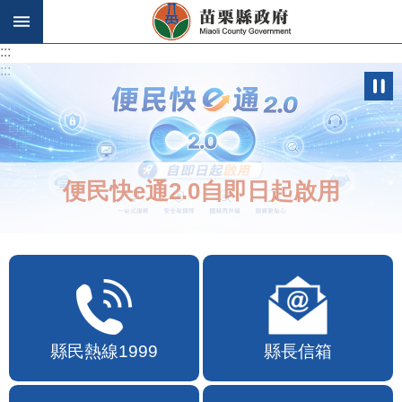
跳到主要內容區塊
:::
:::
便民快e通2.0自即日起啟用
縣民熱線1999
縣長信箱