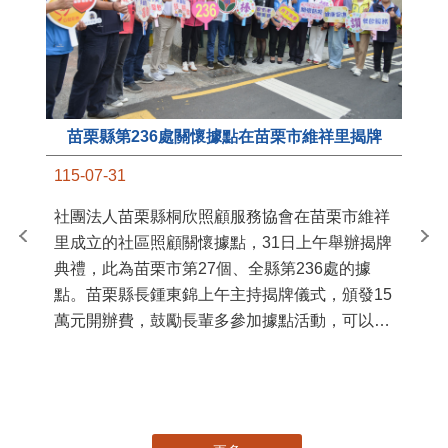
苗栗縣第236處關懷據點在苗栗市維祥里揭牌
11
115-07-31
國
社團法人苗栗縣桐欣照顧服務協會在苗栗市維祥
苗
里成立的社區照顧關懷據點，31日上午舉辦揭牌
署
典禮，此為苗栗市第27個、全縣第236處的據
作
點。苗栗縣長鍾東錦上午主持揭牌儀式，頒發15
縣
萬元開辦費，鼓勵長輩多參加據點活動，可以更
手
加健康、長壽。 坐落於苗栗市維祥里光華街89
號的社區照顧關懷據點，今 ...