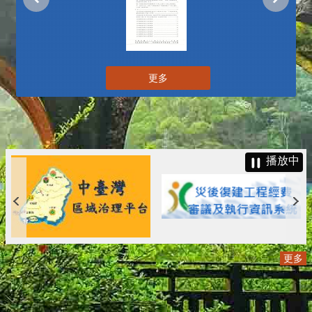
更多
播放中
更多