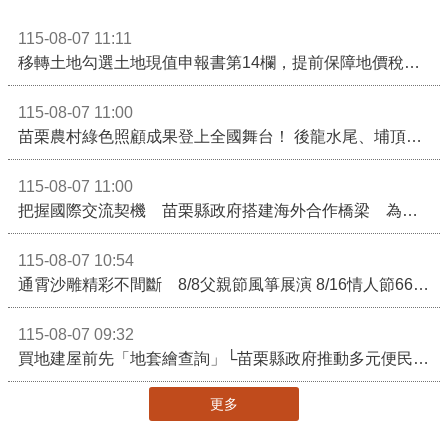
115-08-07 11:11
移轉土地勾選土地現值申報書第14欄，提前保障地價稅節稅權益
115-08-07 11:00
苗栗農村綠色照顧成果登上全國舞台！ 後龍水尾、埔頂社區前進2026高齡健康產業博覽會
115-08-07 11:00
把握國際交流契機 苗栗縣政府搭建海外合作橋梁 為在地產業爭取更多國際市場機會
115-08-07 10:54
通霄沙雕精彩不間斷 8/8父親節風箏展演 8/16情人節66對浪漫挑戰送好禮
115-08-07 09:32
買地建屋前先「地套繪查詢」└苗栗縣政府推動多元便民諮詢服務
更多