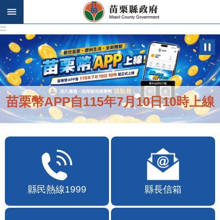
跳到主要內容區塊
:::
:::
苗栗幣APP自115年7月10日10時上線
縣民熱線1999
縣長信箱