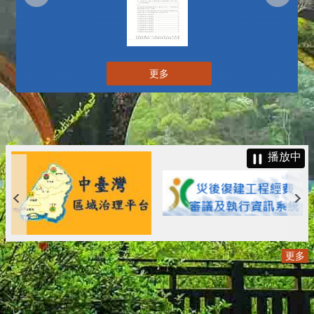
更多
播放中
更多