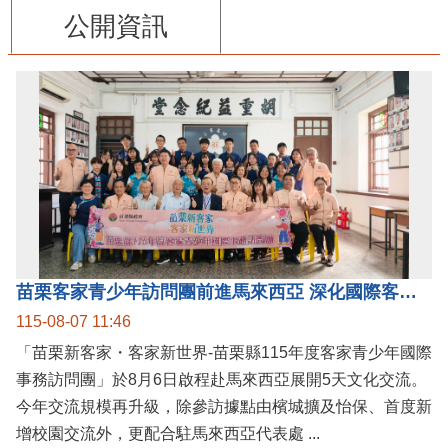
公開資訊
苗栗客家青少年訪問團前進馬來西亞 深化國際客家文化交流
115-08-07 11:46
「苗栗新客家・客家新世界-苗栗縣115年度客家青少年國際
事務訪問團」於8月6日啟程赴馬來西亞展開5天文化交流。
今年交流規模再升級，除參訪據點由檳城擴及怡保、首度新
增校園交流外，更配合駐馬來西亞代表處 ...