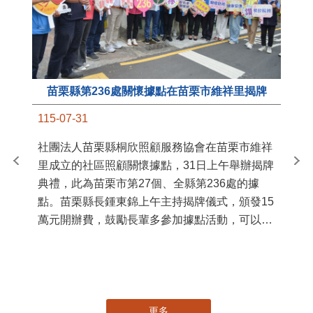
苗栗縣第236處關懷據點在苗栗市維祥里揭牌
11
115-07-31
國
社團法人苗栗縣桐欣照顧服務協會在苗栗市維祥
苗
里成立的社區照顧關懷據點，31日上午舉辦揭牌
署
典禮，此為苗栗市第27個、全縣第236處的據
作
點。苗栗縣長鍾東錦上午主持揭牌儀式，頒發15
縣
萬元開辦費，鼓勵長輩多參加據點活動，可以更
手
加健康、長壽。 坐落於苗栗市維祥里光華街89
號的社區照顧關懷據點，今 ...
更多