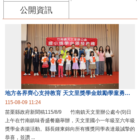
公開資訊
地方各界齊心支持教育 天文里獎學金鼓勵學童勇敢追夢
115-08-09 11:24
苗栗縣政府新聞稿115/8/9 竹南鎮天文里辦公處今(9)日
上午在竹南鎮味香盛餐廳舉辦，天文里國小一年級至六年級
獎學金表揚活動。縣長鍾東錦向所有獲獎同學表達最誠摯的
恭喜，並讚 ...