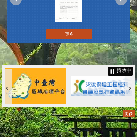
更多
播放中
更多