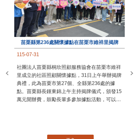
苗栗縣第236處關懷據點在苗栗市維祥里揭牌
11
115-07-31
國
社團法人苗栗縣桐欣照顧服務協會在苗栗市維祥
苗
里成立的社區照顧關懷據點，31日上午舉辦揭牌
署
典禮，此為苗栗市第27個、全縣第236處的據
作
點。苗栗縣長鍾東錦上午主持揭牌儀式，頒發15
縣
萬元開辦費，鼓勵長輩多參加據點活動，可以更
手
加健康、長壽。 坐落於苗栗市維祥里光華街89
號的社區照顧關懷據點，今 ...