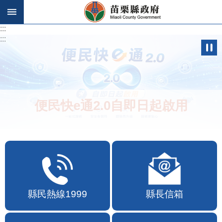
跳到主要內容區塊
:::
:::
便民快e通2.0自即日起啟用
縣民熱線1999
縣長信箱