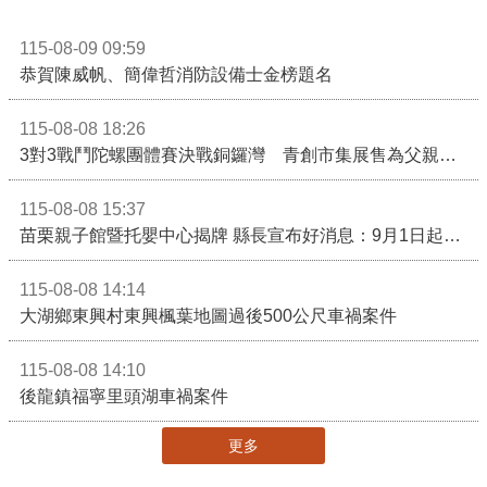
115-08-09 09:59
恭賀陳威帆、簡偉哲消防設備士金榜題名
115-08-08 18:26
3對3戰鬥陀螺團體賽決戰銅鑼灣 青創市集展售為父親節增添繽紛
115-08-08 15:37
苗栗親子館暨托嬰中心揭牌 縣長宣布好消息：9月1日起調降臨時托嬰費用
115-08-08 14:14
大湖鄉東興村東興楓葉地圖過後500公尺車禍案件
115-08-08 14:10
後龍鎮福寧里頭湖車禍案件
更多