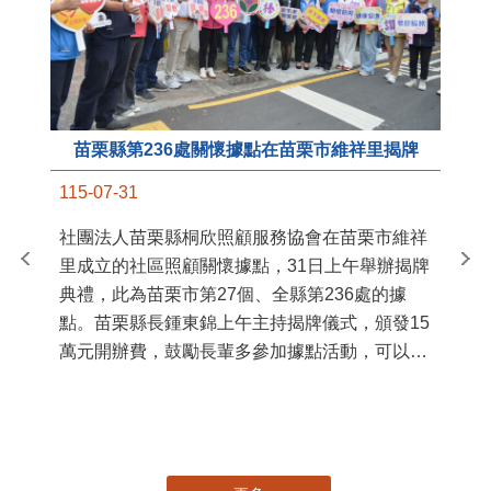
苗栗縣第236處關懷據點在苗栗市維祥里揭牌
11
115-07-31
國
社團法人苗栗縣桐欣照顧服務協會在苗栗市維祥
苗
里成立的社區照顧關懷據點，31日上午舉辦揭牌
署
典禮，此為苗栗市第27個、全縣第236處的據
作
點。苗栗縣長鍾東錦上午主持揭牌儀式，頒發15
縣
萬元開辦費，鼓勵長輩多參加據點活動，可以更
手
加健康、長壽。 坐落於苗栗市維祥里光華街89
號的社區照顧關懷據點，今 ...