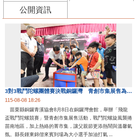
公開資訊
3對3戰鬥陀螺團體賽決戰銅鑼灣 青創市集展售為父親節增添繽紛
115-08-08 18:26
苗栗縣銅鑼青溪協會8月8日在銅鑼灣會館，舉辦「飛龍
盃戰鬥陀螺競賽」暨青創市集展售活動，戰鬥陀螺旋風襲捲
苗南地區，加上熱絡的菁市集，讓父親節更添熱鬧與溫馨氣
氛。縣長鍾東錦偕來賓到場為大小選手加油打氣 ...