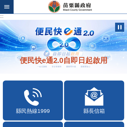
跳到主要內容區塊
:::
:::
便民快e通2.0自即日起啟用
縣民熱線1999
縣長信箱