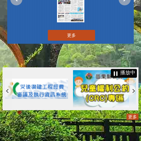
更多
播放中
更多