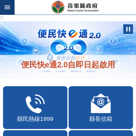
跳到主要內容區塊
:::
:::
便民快e通2.0自即日起啟用
縣民熱線1999
縣長信箱