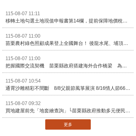
115-08-07 11:11
移轉土地勾選土地現值申報書第14欄，提前保障地價稅節稅權益
115-08-07 11:00
苗栗農村綠色照顧成果登上全國舞台！ 後龍水尾、埔頂社區前進2026高齡健康產業博覽會
115-08-07 11:00
把握國際交流契機 苗栗縣政府搭建海外合作橋梁 為在地產業爭取更多國際市場機會
115-08-07 10:54
通霄沙雕精彩不間斷 8/8父親節風箏展演 8/16情人節66對浪漫挑戰送好禮
115-08-07 09:32
買地建屋前先「地套繪查詢」└苗栗縣政府推動多元便民諮詢服務
更多