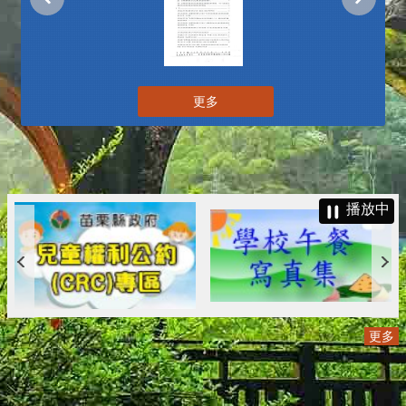
更多
播放中
更多