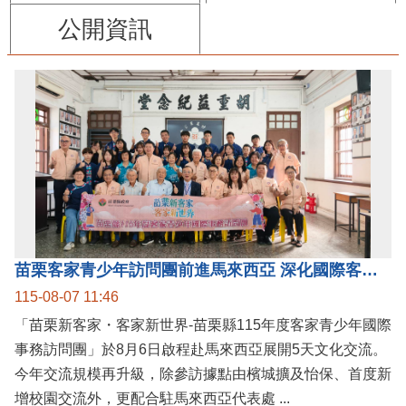
公開資訊
苗栗客家青少年訪問團前進馬來西亞 深化國際客家文化交流
115-08-07 11:46
「苗栗新客家・客家新世界-苗栗縣115年度客家青少年國際
事務訪問團」於8月6日啟程赴馬來西亞展開5天文化交流。
今年交流規模再升級，除參訪據點由檳城擴及怡保、首度新
增校園交流外，更配合駐馬來西亞代表處 ...