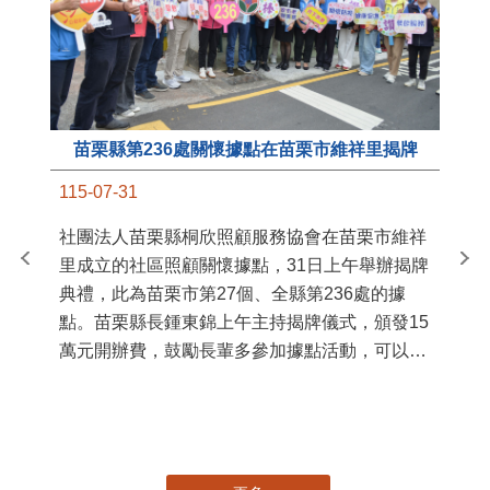
苗栗縣第236處關懷據點在苗栗市維祥里揭牌
11
115-07-31
國
社團法人苗栗縣桐欣照顧服務協會在苗栗市維祥
苗
里成立的社區照顧關懷據點，31日上午舉辦揭牌
署
典禮，此為苗栗市第27個、全縣第236處的據
作
點。苗栗縣長鍾東錦上午主持揭牌儀式，頒發15
縣
萬元開辦費，鼓勵長輩多參加據點活動，可以更
手
加健康、長壽。 坐落於苗栗市維祥里光華街89
號的社區照顧關懷據點，今 ...