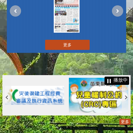
更多
播放中
更多