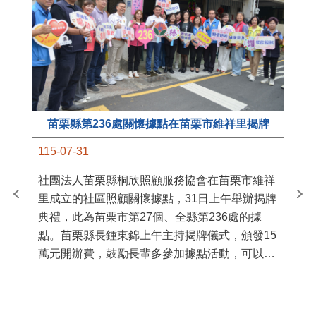
苗栗縣第236處關懷據點在苗栗市維祥里揭牌
11
115-07-31
國
社團法人苗栗縣桐欣照顧服務協會在苗栗市維祥
苗
里成立的社區照顧關懷據點，31日上午舉辦揭牌
署
典禮，此為苗栗市第27個、全縣第236處的據
作
點。苗栗縣長鍾東錦上午主持揭牌儀式，頒發15
縣
萬元開辦費，鼓勵長輩多參加據點活動，可以更
手
加健康、長壽。 坐落於苗栗市維祥里光華街89
號的社區照顧關懷據點，今 ...