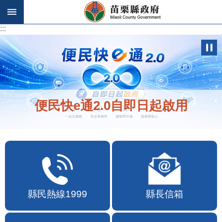
跳到主要內容區塊
:::
:::
便民快e通2.0自即日起啟用
縣民熱線1999
縣長信箱