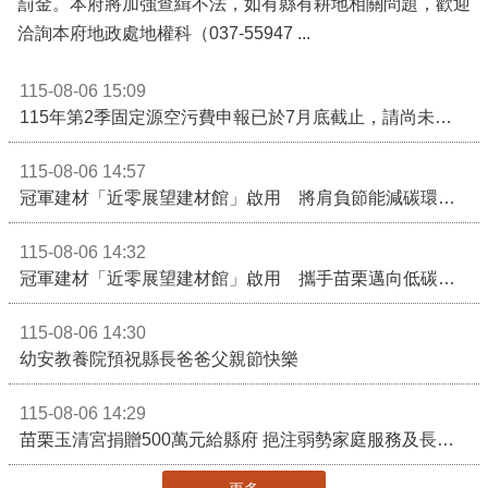
罰金。本府將加強查緝不法，如有縣有耕地相關問題，歡迎
洽詢本府地政處地權科（037-55947 ...
115-08-06 15:09
115年第2季固定源空污費申報已於7月底截止，請尚未申報公私場所儘速完成申繳，以免面臨滯納金及罰鍰!
115-08-06 14:57
冠軍建材「近零展望建材館」啟用 將肩負節能減碳環境教育重任
115-08-06 14:32
冠軍建材「近零展望建材館」啟用 攜手苗栗邁向低碳建築新未來
115-08-06 14:30
幼安教養院預祝縣長爸爸父親節快樂
115-08-06 14:29
苗栗玉清宮捐贈500萬元給縣府 挹注弱勢家庭服務及長照醫療資源