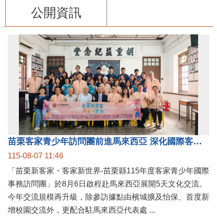
公開資訊
苗栗客家青少年訪問團前進馬來西亞 深化國際客家文化交流
115-08-07 11:46
「苗栗新客家・客家新世界-苗栗縣115年度客家青少年國際
事務訪問團」於8月6日啟程赴馬來西亞展開5天文化交流。
今年交流規模再升級，除參訪據點由檳城擴及怡保、首度新
增校園交流外，更配合駐馬來西亞代表處 ...