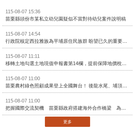
115-08-07 15:36
苗栗縣頭份市某私立幼兒園疑似不當對待幼兒案件說明稿
115-08-07 14:54
行政院核定西拉雅族為平埔原住民族群 盼望已久的重要時刻到來！8月13日起受理民族成員名冊登記
115-08-07 11:11
移轉土地勾選土地現值申報書第14欄，提前保障地價稅節稅權益
115-08-07 11:00
苗栗農村綠色照顧成果登上全國舞台！ 後龍水尾、埔頂社區前進2026高齡健康產業博覽會
115-08-07 11:00
把握國際交流契機 苗栗縣政府搭建海外合作橋梁 為在地產業爭取更多國際市場機會
更多