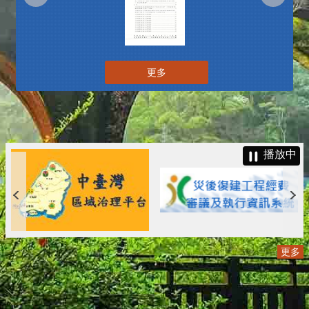
更多
播放中
更多