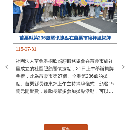
苗栗縣第236處關懷據點在苗栗市維祥里揭牌
11
115-07-31
國
社團法人苗栗縣桐欣照顧服務協會在苗栗市維祥
苗
里成立的社區照顧關懷據點，31日上午舉辦揭牌
署
典禮，此為苗栗市第27個、全縣第236處的據
作
點。苗栗縣長鍾東錦上午主持揭牌儀式，頒發15
縣
萬元開辦費，鼓勵長輩多參加據點活動，可以更
手
加健康、長壽。 坐落於苗栗市維祥里光華街89
號的社區照顧關懷據點，今 ...
更多