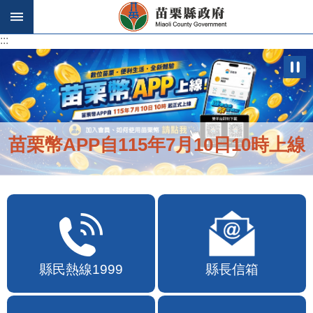
跳到主要內容區塊
:::
:::
苗栗幣APP自115年7月10日10時上線
縣民熱線1999
縣長信箱