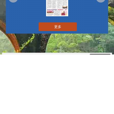
更多
播放中
更多