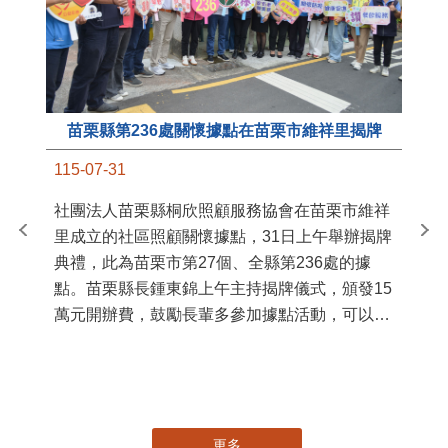
苗栗縣第236處關懷據點在苗栗市維祥里揭牌
11
115-07-31
國
社團法人苗栗縣桐欣照顧服務協會在苗栗市維祥
苗
里成立的社區照顧關懷據點，31日上午舉辦揭牌
署
典禮，此為苗栗市第27個、全縣第236處的據
作
點。苗栗縣長鍾東錦上午主持揭牌儀式，頒發15
縣
萬元開辦費，鼓勵長輩多參加據點活動，可以更
手
加健康、長壽。 坐落於苗栗市維祥里光華街89
號的社區照顧關懷據點，今 ...
更多