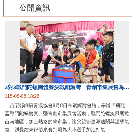
公開資訊
3對3戰鬥陀螺團體賽決戰銅鑼灣 青創市集展售為父親節增添繽紛
115-08-08 18:26
苗栗縣銅鑼青溪協會8月8日在銅鑼灣會館，舉辦「飛龍
盃戰鬥陀螺競賽」暨青創市集展售活動，戰鬥陀螺旋風襲捲
苗南地區，加上熱絡的菁市集，讓父親節更添熱鬧與溫馨氣
氛。縣長鍾東錦偕來賓到場為大小選手加油打氣 ...