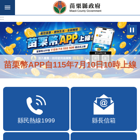
跳到主要內容區塊
:::
:::
苗栗幣APP自115年7月10日10時上線
縣民熱線1999
縣長信箱