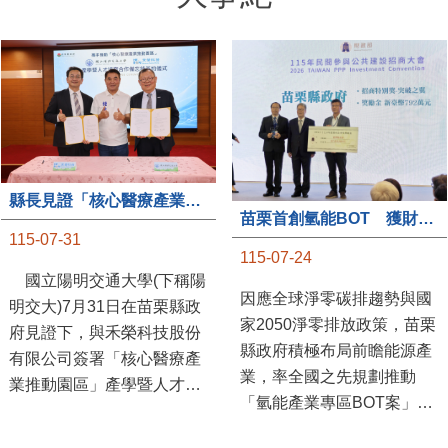
縣長見證「核心醫療產業推動園區」產學合作簽約儀式
苗栗首創氫能BOT 獲財政部「突破之翼」肯定
115-07-31
115-07-24
國立陽明交通大學(下稱陽
因應全球淨零碳排趨勢與國
明交大)7月31日在苗栗縣政
家2050淨零排放政策，苗栗
府見證下，與禾榮科技股份
縣政府積極布局前瞻能源產
有限公司簽署「核心醫療產
業，率全國之先規劃推動
業推動園區」產學暨人才培
「氫能產業專區BOT案」，
育合作備忘錄，為苗栗產業
透過促進民間參與公共建設
升級注入新動能，會中，縣