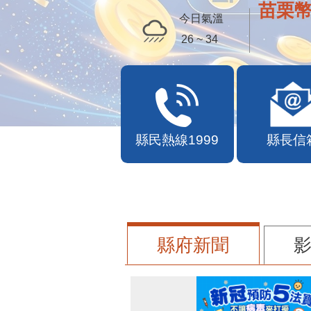
苗栗幣
今日氣溫
26 ~ 34
縣民熱線1999
縣長信
縣府新聞