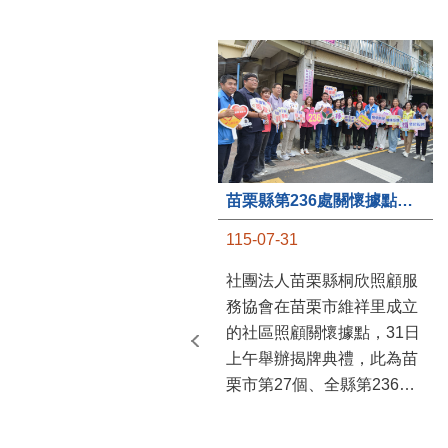
苗栗縣第236處關懷據點在苗栗市維祥里揭牌
115-07-31
社團法人苗栗縣桐欣照顧服
務協會在苗栗市維祥里成立
的社區照顧關懷據點，31日
上午舉辦揭牌典禮，此為苗
栗市第27個、全縣第236處
的據點。苗栗縣長鍾東錦上
午主持揭牌儀式，頒發15萬