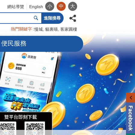
小
中
大
網站導覽
English
進階搜尋
熱門關鍵字
慢城
貓裏喵
客家圓樓
便民服務