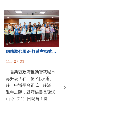
第235處關懷據點揭牌運作 縣長宣布共餐補助將加碼到1萬元
網路取代馬路 打造主動式數位便民服務 苗栗便民快e通 2.0智慧升級啟用
115-07-20
115-07-21
苗栗縣政府攜手牧田家庭
苗栗縣政府推動智慧城市
關懷協會，在頭屋鄉設立的
再升級！在「便民快e通」
社區照顧關懷據點20日揭牌
線上申辦平台正式上線滿一
運作，這是鄉內第6個、全
週年之際，縣府秘書長陳斌
縣第235處的據點；縣長鍾
山今（21）日親自主持「便
東錦在主持揭牌儀式推進據
民快e通 2.0 啟用記者會」，
點總數的同時，也宣布年底
宣布系統全面升級。數位發