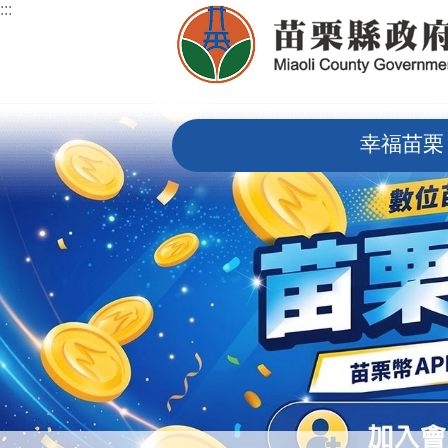
:::
跳到主要內容區塊
:::
幸福苗栗