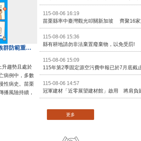
115-08-06 16:19
115-08-06 15:36
縣有耕地請勿非法棄置廢棄物，以免受罰!
近期新冠疫情升溫！呼籲高風險族群防範重症、儘速接種疫苗及早就醫
115-08-06 15:09
呈上升趨勢且處於
亡病例中，多數
115-08-06 14:57
慢性病史。苗栗
冠軍建材「近零展望建材館」啟用 將肩負
傳播風險持續，
更多