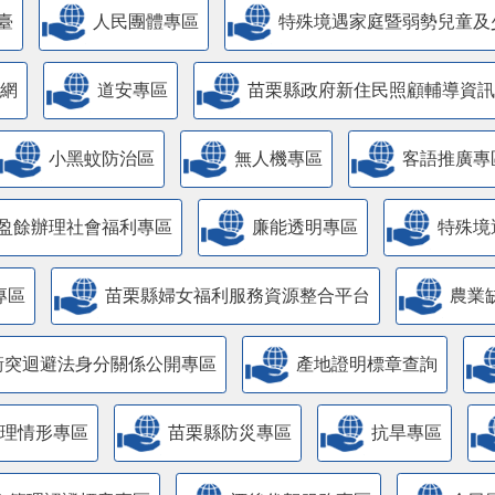
臺
人民團體專區
特殊境遇家庭暨弱勢兒童及
網
道安專區
苗栗縣政府新住民照顧輔導資訊
小黑蚊防治區
無人機專區
客語推廣專
盈餘辦理社會福利專區
廉能透明專區
特殊境
專區
苗栗縣婦女福利服務資源整合平台
農業
衝突迴避法身分關係公開專區
產地證明標章查詢
管理情形專區
苗栗縣防災專區
抗旱專區