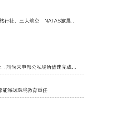
苗栗縣率中臺灣觀光叩關新加坡 齊聚16家旅行社、三大航空 NATAS旅展開賣主題遊程
115年第2季固定源空污費申報已於7月底截止，請尚未申報公私場所儘速完成申繳，以免面臨滯納金及罰鍰!
節能減碳環境教育重任