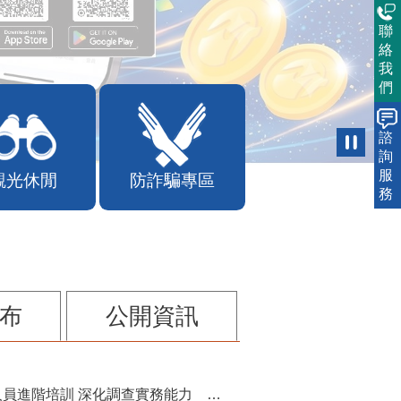
聯
絡
我
們
諮
詢
服
觀光休閒
防詐騙專區
務
布
公開資訊
苗栗縣辦理115年度校園性別事件調查專業人員進階培訓 深化調查實務能力 持續打造安全友善校園