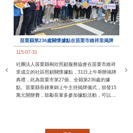
苗栗縣第236處關懷據點在苗栗市維祥里揭牌
11
115-07-31
國
社團法人苗栗縣桐欣照顧服務協會在苗栗市維祥
苗
里成立的社區照顧關懷據點，31日上午舉辦揭牌
署
典禮，此為苗栗市第27個、全縣第236處的據
作
點。苗栗縣長鍾東錦上午主持揭牌儀式，頒發15
縣
萬元開辦費，鼓勵長輩多參加據點活動，可以更
手
加健康、長壽。 坐落於苗栗市維祥里光華街89
號的社區照顧關懷據點，今 ...