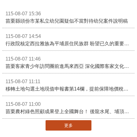
115-08-07 15:36
苗栗縣頭份市某私立幼兒園疑似不當對待幼兒案件說明稿
115-08-07 14:54
行政院核定西拉雅族為平埔原住民族群 盼望已久的重要時刻到來！8月13日起受理民族成員名冊登記
115-08-07 11:46
苗栗客家青少年訪問團前進馬來西亞 深化國際客家文化交流
115-08-07 11:11
移轉土地勾選土地現值申報書第14欄，提前保障地價稅節稅權益
115-08-07 11:00
苗栗農村綠色照顧成果登上全國舞台！ 後龍水尾、埔頂社區前進2026高齡健康產業博覽會
更多