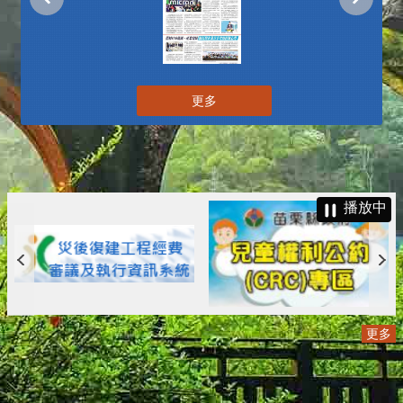
更多
播放中
更多