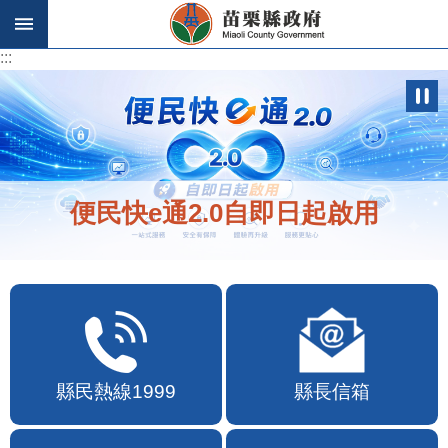
跳到主要內容區塊
:::
:::
便民快e通2.0自即日起啟用
縣民熱線1999
縣長信箱