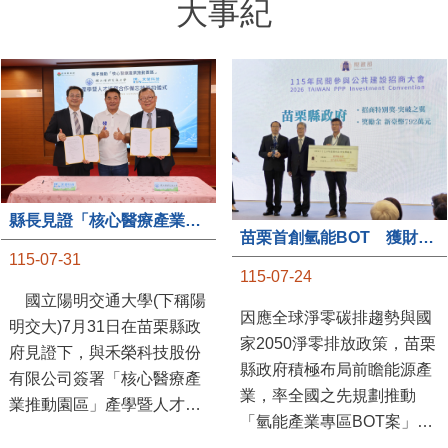
大事紀
縣長見證「核心醫療產業推動園區」產學合作簽約儀式
苗栗首創氫能BOT 獲財政部「突破之翼」肯定
115-07-31
115-07-24
國立陽明交通大學(下稱陽
因應全球淨零碳排趨勢與國
明交大)7月31日在苗栗縣政
家2050淨零排放政策，苗栗
府見證下，與禾榮科技股份
縣政府積極布局前瞻能源產
有限公司簽署「核心醫療產
業，率全國之先規劃推動
業推動園區」產學暨人才培
「氫能產業專區BOT案」，
育合作備忘錄，為苗栗產業
透過促進民間參與公共建設