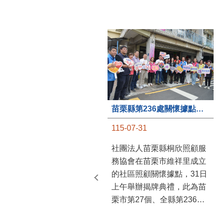
苗栗縣第236處關懷據點在苗栗市維祥里揭牌
115-07-31
社團法人苗栗縣桐欣照顧服
務協會在苗栗市維祥里成立
的社區照顧關懷據點，31日
上午舉辦揭牌典禮，此為苗
栗市第27個、全縣第236處
的據點。苗栗縣長鍾東錦上