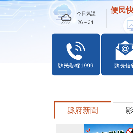
便民快
今日氣溫
26 ~ 34
縣民熱線1999
縣長信
縣府新聞