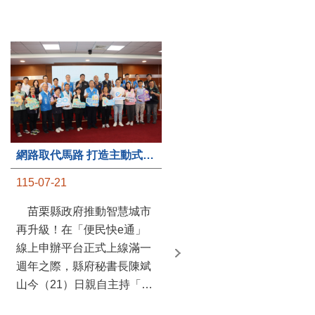
第235處關懷據點揭牌運作 縣長宣布共餐補助將加碼到1萬元
網路取代馬路 打造主動式數位便民服務 苗栗便民快e通 2.0智慧升級啟用
115-07-20
115-07-21
苗栗縣政府攜手牧田家庭
苗栗縣政府推動智慧城市
關懷協會，在頭屋鄉設立的
再升級！在「便民快e通」
社區照顧關懷據點20日揭牌
線上申辦平台正式上線滿一
運作，這是鄉內第6個、全
週年之際，縣府秘書長陳斌
縣第235處的據點；縣長鍾
山今（21）日親自主持「便
東錦在主持揭牌儀式推進據
民快e通 2.0 啟用記者會」，
點總數的同時，也宣布年底