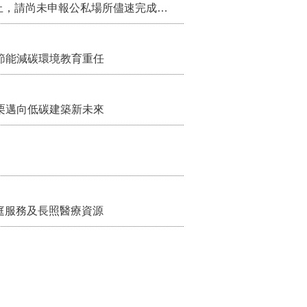
115年第2季固定源空污費申報已於7月底截止，請尚未申報公私場所儘速完成申繳，以免面臨滯納金及罰鍰!
節能減碳環境教育重任
栗邁向低碳建築新未來
家庭服務及長照醫療資源