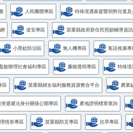
臺
人民團體專區
特殊境遇家庭暨弱勢兒童及
網
道安專區
苗栗縣政府新住民照顧輔導資訊
小黑蚊防治區
無人機專區
客語推廣專
盈餘辦理社會福利專區
廉能透明專區
特殊境
專區
苗栗縣婦女福利服務資源整合平台
農業
衝突迴避法身分關係公開專區
產地證明標章查詢
管理情形專區
苗栗縣防災專區
抗旱專區