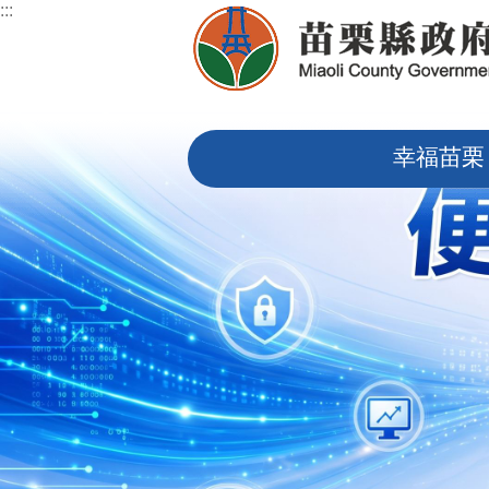
:::
跳到主要內容區塊
:::
幸福苗栗