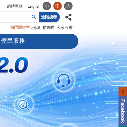
小
中
大
網站導覽
English
進階搜尋
熱門關鍵字
慢城
貓裏喵
客家圓樓
便民服務