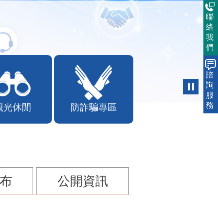
聯
絡
我
們
諮
詢
服
務
觀光休閒
防詐騙專區
布
公開資訊