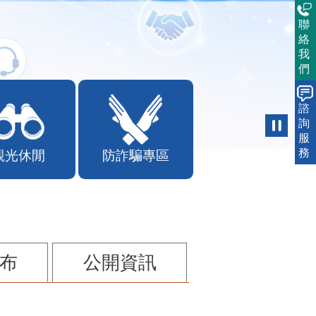
聯
絡
我
們
諮
詢
觀光休閒
防詐騙專區
服
務
布
公開資訊
少棒邀請賽在苗栗舉辦