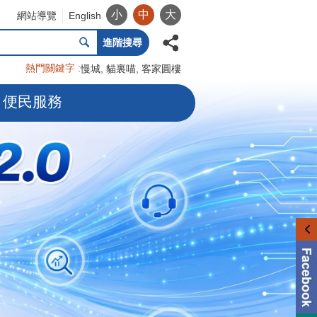
小
中
大
網站導覽
English
進階搜尋
熱門關鍵字
慢城
貓裏喵
客家圓樓
便民服務