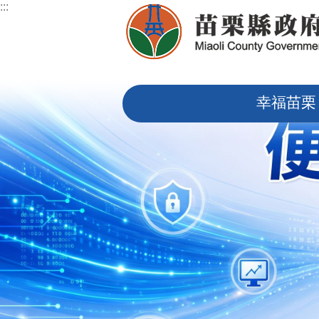
:::
跳到主要內容區塊
:::
幸福苗栗