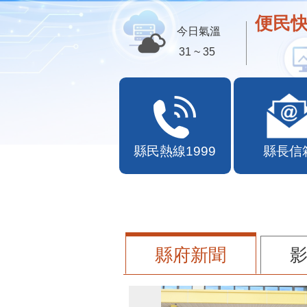
歡迎
今日氣溫
31 ~ 35
縣民熱線1999
縣長信
縣府新聞