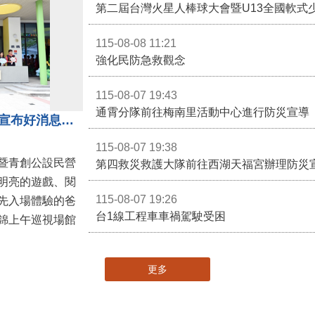
115-08-08 11:21
強化民防急救觀念
115-08-07 19:43
通霄分隊前往梅南里活動中心進行防災宣導
苗栗親子館暨托嬰中心揭牌 縣長宣布好消息：9月1日起調降臨時托嬰費用
115-08-07 19:38
暨青創公設民營
第四救災救護大隊前往西湖天福宮辦理防災
明亮的遊戲、閱
115-08-07 19:26
先入場體驗的爸
台1線工程車車禍駕駛受困
錦上午巡視場館
更多