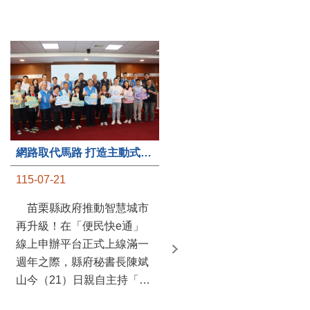
第235處關懷據點揭牌運作 縣長宣布共餐補助將加碼到1萬元
網路取代馬路 打造主動式數位便民服務 苗栗便民快e通 2.0智慧升級啟用
115-07-20
115-07-21
苗栗縣政府攜手牧田家庭
苗栗縣政府推動智慧城市
關懷協會，在頭屋鄉設立的
再升級！在「便民快e通」
社區照顧關懷據點20日揭牌
線上申辦平台正式上線滿一
運作，這是鄉內第6個、全
週年之際，縣府秘書長陳斌
縣第235處的據點；縣長鍾
山今（21）日親自主持「便
東錦在主持揭牌儀式推進據
民快e通 2.0 啟用記者會」，
點總數的同時，也宣布年底
宣布系統全面升級。數位發
前可望將共餐補助直接調高