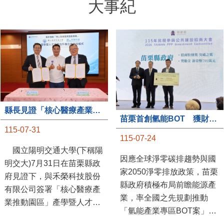
縣長見證「核心醫療產業推動園區」產學合作簽約儀式
苗栗首創氫能BOT 獲財政部「突破之翼」肯定
115-07-31
115-07-24
國立陽明交通大學(下稱陽
因應全球淨零碳排趨勢與國
明交大)7月31日在苗栗縣政
家2050淨零排放政策，苗栗
府見證下，與禾榮科技股份
縣政府積極布局前瞻能源產
有限公司簽署「核心醫療產
業，率全國之先規劃推動
業推動園區」產學暨人才培
「氫能產業專區BOT案」，
育合作備忘錄，為苗栗產業
透過促進民間參與公共建設
升級注入新動能，會中，縣
（BOT）模式，引進民間資