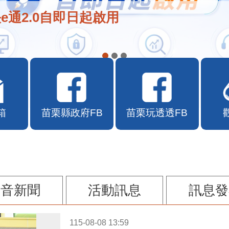
在地店家加入苗栗幣合作行列
箱
苗栗縣政府FB
苗栗玩透透FB
影音新聞
活動訊息
訊息發
115-08-08 13:59
第二屆台灣火星人棒球大會暨U13全國軟式