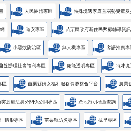
臺
人民團體專區
特殊境遇家庭暨弱勢兒童及
網
道安專區
苗栗縣政府新住民照顧輔導資訊
小黑蚊防治區
無人機專區
客語推廣專
盈餘辦理社會福利專區
廉能透明專區
特殊境
專區
苗栗縣婦女福利服務資源整合平台
農業
衝突迴避法身分關係公開專區
產地證明標章查詢
管理情形專區
苗栗縣防災專區
抗旱專區
主管理認證標章專區
酒後代駕服務專區
全民