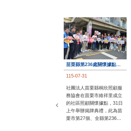
苗栗縣第236處關懷據點在苗栗市維祥里揭牌
115-07-31
社團法人苗栗縣桐欣照顧服
務協會在苗栗市維祥里成立
的社區照顧關懷據點，31日
上午舉辦揭牌典禮，此為苗
栗市第27個、全縣第236處
的據點。苗栗縣長鍾東錦上
午主持揭牌儀式，頒發15萬