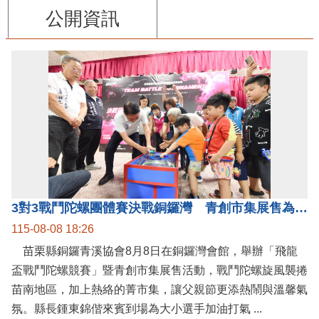
公開資訊
3對3戰鬥陀螺團體賽決戰銅鑼灣 青創市集展售為父親節增添繽紛
115-08-08 18:26
苗栗縣銅鑼青溪協會8月8日在銅鑼灣會館，舉辦「飛龍
盃戰鬥陀螺競賽」暨青創市集展售活動，戰鬥陀螺旋風襲捲
苗南地區，加上熱絡的菁市集，讓父親節更添熱鬧與溫馨氣
氛。縣長鍾東錦偕來賓到場為大小選手加油打氣 ...