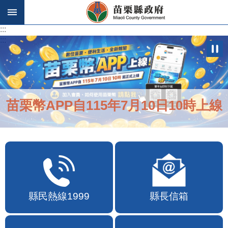
跳到主要內容區塊
:::
:::
苗栗幣APP自115年7月10日10時上線
縣民熱線1999
縣長信箱