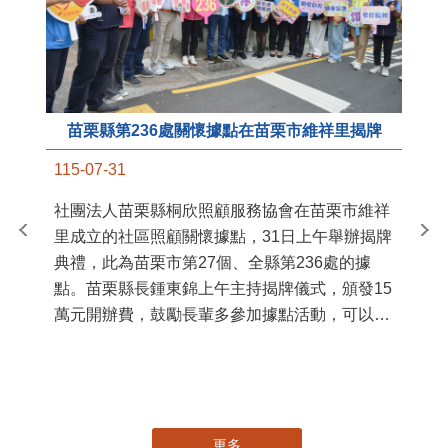
苗栗縣第236處關懷據點在苗栗市維祥里揭牌
11
115-07-31
國
社團法人苗栗縣桐欣照顧服務協會在苗栗市維祥
苗
里成立的社區照顧關懷據點，31日上午舉辦揭牌
署
典禮，此為苗栗市第27個、全縣第236處的據
作
點。苗栗縣長鍾東錦上午主持揭牌儀式，頒發15
縣
萬元開辦費，鼓勵長輩多參加據點活動，可以更
手
加健康、長壽。 坐落於苗栗市維祥里光華街89
號的社區照顧關懷據點，今 ...
更多