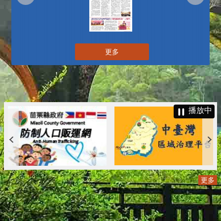
更多
播放中
更多