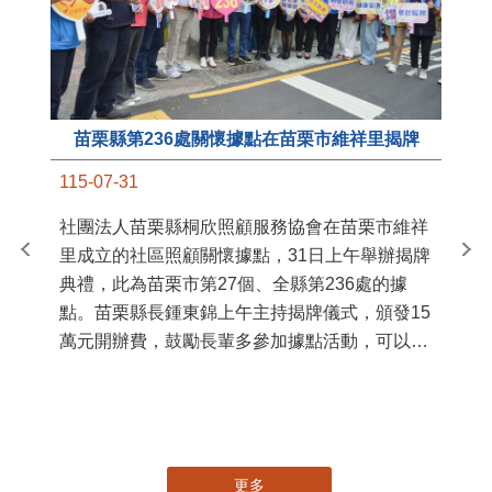
苗栗縣第236處關懷據點在苗栗市維祥里揭牌
11
115-07-31
國
社團法人苗栗縣桐欣照顧服務協會在苗栗市維祥
苗
里成立的社區照顧關懷據點，31日上午舉辦揭牌
署
典禮，此為苗栗市第27個、全縣第236處的據
作
點。苗栗縣長鍾東錦上午主持揭牌儀式，頒發15
縣
萬元開辦費，鼓勵長輩多參加據點活動，可以更
手
加健康、長壽。 坐落於苗栗市維祥里光華街89
號的社區照顧關懷據點，今 ...
更多