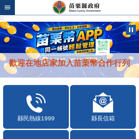
跳到主要內容區塊
:::
:::
歡迎在地店家加入苗栗幣合作行列
縣民熱線1999
縣長信箱