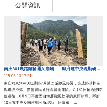
公開資訊
南庄301農路剛搶通又崩塌 縣府邀中央現勘研議短中長期治理方案
115-08-10 17:21
南庄鄉東河村301農路7月遭巴威颱風侵襲，造成路基掏空
與邊坡滑落，影響農民通行與農產運輸。7月31日搶通臨時
便道後，8月9日再度因白海豚颱風挾帶的豪雨崩塌。縣府
10日邀中央及南庄鄉公所現勘，研議短、 ...