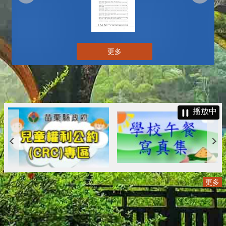
更多
播放中
更多