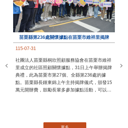
苗栗縣第236處關懷據點在苗栗市維祥里揭牌
11
115-07-31
國
社團法人苗栗縣桐欣照顧服務協會在苗栗市維祥
苗
里成立的社區照顧關懷據點，31日上午舉辦揭牌
署
典禮，此為苗栗市第27個、全縣第236處的據
作
點。苗栗縣長鍾東錦上午主持揭牌儀式，頒發15
縣
萬元開辦費，鼓勵長輩多參加據點活動，可以更
手
加健康、長壽。 坐落於苗栗市維祥里光華街89
號的社區照顧關懷據點，今 ...
更多