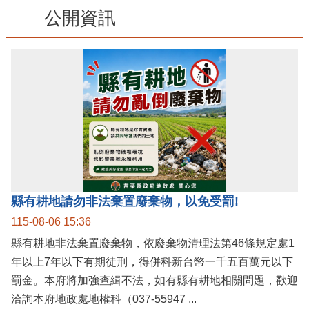
公開資訊
縣有耕地請勿非法棄置廢棄物，以免受罰!
115-08-06 15:36
縣有耕地非法棄置廢棄物，依廢棄物清理法第46條規定處1
年以上7年以下有期徒刑，得併科新台幣一千五百萬元以下
罰金。本府將加強查緝不法，如有縣有耕地相關問題，歡迎
洽詢本府地政處地權科（037-55947 ...