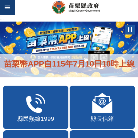
跳到主要內容區塊
:::
:::
苗栗幣APP自115年7月10日10時上線
縣民熱線1999
縣長信箱