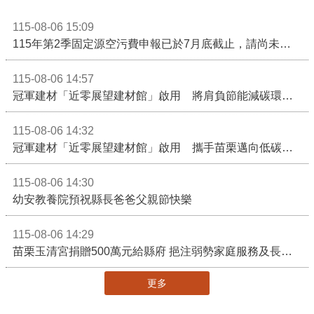
115-08-06 15:09
115年第2季固定源空污費申報已於7月底截止，請尚未申報公私場所儘速完成申繳，以免面臨滯納金及罰鍰!
115-08-06 14:57
冠軍建材「近零展望建材館」啟用 將肩負節能減碳環境教育重任
115-08-06 14:32
冠軍建材「近零展望建材館」啟用 攜手苗栗邁向低碳建築新未來
115-08-06 14:30
幼安教養院預祝縣長爸爸父親節快樂
115-08-06 14:29
苗栗玉清宮捐贈500萬元給縣府 挹注弱勢家庭服務及長照醫療資源
更多