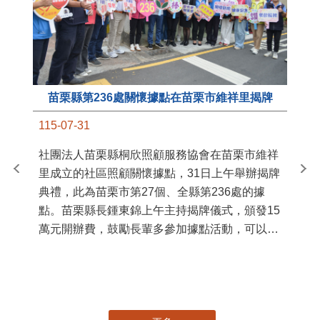
苗栗縣第236處關懷據點在苗栗市維祥里揭牌
11
115-07-31
國
社團法人苗栗縣桐欣照顧服務協會在苗栗市維祥
苗
里成立的社區照顧關懷據點，31日上午舉辦揭牌
署
典禮，此為苗栗市第27個、全縣第236處的據
作
點。苗栗縣長鍾東錦上午主持揭牌儀式，頒發15
縣
萬元開辦費，鼓勵長輩多參加據點活動，可以更
手
加健康、長壽。 坐落於苗栗市維祥里光華街89
號的社區照顧關懷據點，今 ...