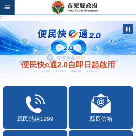
跳到主要內容區塊
:::
:::
便民快e通2.0自即日起啟用
縣民熱線1999
縣長信箱