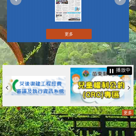
更多
播放中
更多