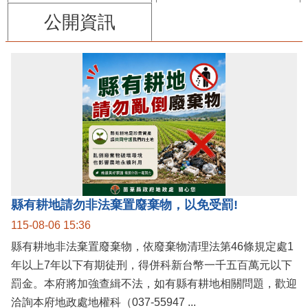
公開資訊
縣有耕地請勿非法棄置廢棄物，以免受罰!
115-08-06 15:36
縣有耕地非法棄置廢棄物，依廢棄物清理法第46條規定處1
年以上7年以下有期徒刑，得併科新台幣一千五百萬元以下
罰金。本府將加強查緝不法，如有縣有耕地相關問題，歡迎
洽詢本府地政處地權科（037-55947 ...