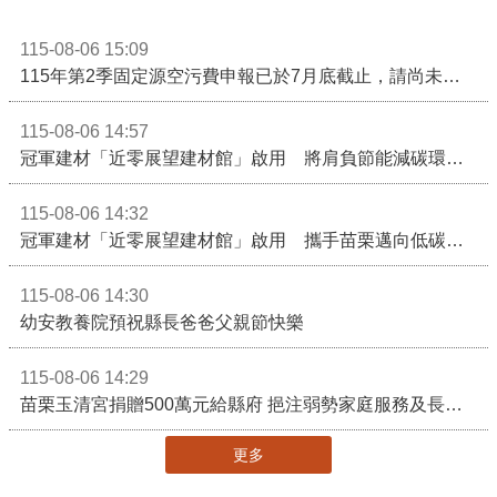
115-08-06 15:09
115年第2季固定源空污費申報已於7月底截止，請尚未申報公私場所儘速完成申繳，以免面臨滯納金及罰鍰!
115-08-06 14:57
冠軍建材「近零展望建材館」啟用 將肩負節能減碳環境教育重任
115-08-06 14:32
冠軍建材「近零展望建材館」啟用 攜手苗栗邁向低碳建築新未來
115-08-06 14:30
幼安教養院預祝縣長爸爸父親節快樂
115-08-06 14:29
苗栗玉清宮捐贈500萬元給縣府 挹注弱勢家庭服務及長照醫療資源
更多