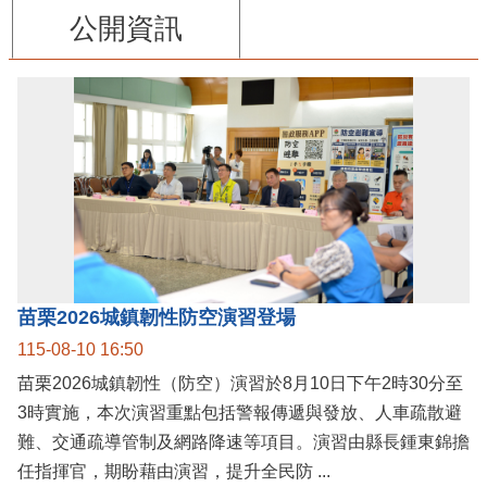
公開資訊
苗栗2026城鎮韌性防空演習登場
115-08-10 16:50
苗栗2026城鎮韌性（防空）演習於8月10日下午2時30分至
3時實施，本次演習重點包括警報傳遞與發放、人車疏散避
難、交通疏導管制及網路降速等項目。演習由縣長鍾東錦擔
任指揮官，期盼藉由演習，提升全民防 ...