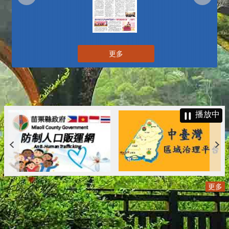
更多
播放中
更多