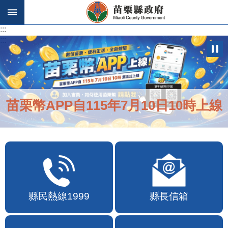
跳到主要內容區塊
:::
:::
苗栗幣APP自115年7月10日10時上線
縣民熱線1999
縣長信箱