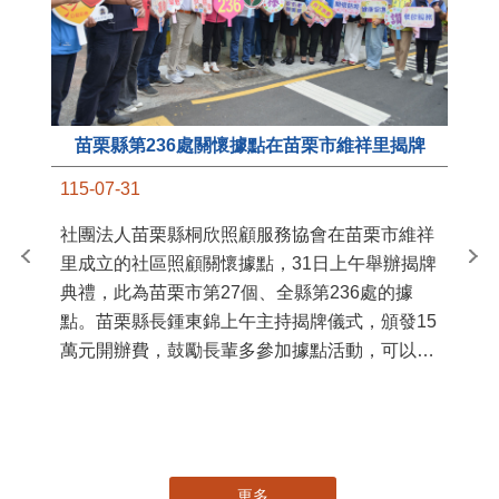
苗栗縣第236處關懷據點在苗栗市維祥里揭牌
11
115-07-31
國
社團法人苗栗縣桐欣照顧服務協會在苗栗市維祥
苗
里成立的社區照顧關懷據點，31日上午舉辦揭牌
署
典禮，此為苗栗市第27個、全縣第236處的據
作
點。苗栗縣長鍾東錦上午主持揭牌儀式，頒發15
縣
萬元開辦費，鼓勵長輩多參加據點活動，可以更
手
加健康、長壽。 坐落於苗栗市維祥里光華街89
號的社區照顧關懷據點，今 ...
更多