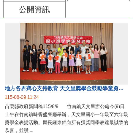
公開資訊
地方各界齊心支持教育 天文里獎學金鼓勵學童勇敢追夢
115-08-09 11:24
苗栗縣政府新聞稿115/8/9 竹南鎮天文里辦公處今(9)日
上午在竹南鎮味香盛餐廳舉辦，天文里國小一年級至六年級
獎學金表揚活動。縣長鍾東錦向所有獲獎同學表達最誠摯的
恭喜，並讚 ...