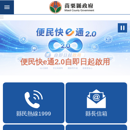
跳到主要內容區塊
:::
:::
便民快e通2.0自即日起啟用
縣民熱線1999
縣長信箱