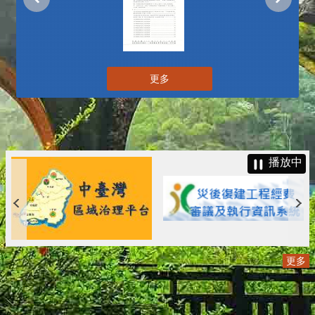
更多
播放中
更多