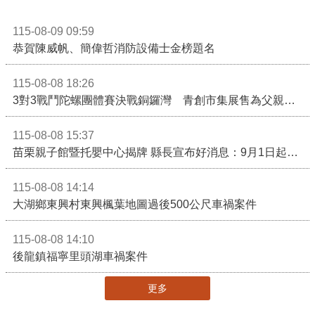
115-08-09 09:59
恭賀陳威帆、簡偉哲消防設備士金榜題名
115-08-08 18:26
3對3戰鬥陀螺團體賽決戰銅鑼灣 青創市集展售為父親節增添繽紛
115-08-08 15:37
苗栗親子館暨托嬰中心揭牌 縣長宣布好消息：9月1日起調降臨時托嬰費用
115-08-08 14:14
大湖鄉東興村東興楓葉地圖過後500公尺車禍案件
115-08-08 14:10
後龍鎮福寧里頭湖車禍案件
更多