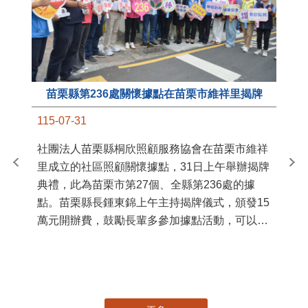
苗栗縣第236處關懷據點在苗栗市維祥里揭牌
11
115-07-31
國
社團法人苗栗縣桐欣照顧服務協會在苗栗市維祥
苗
里成立的社區照顧關懷據點，31日上午舉辦揭牌
署
典禮，此為苗栗市第27個、全縣第236處的據
作
點。苗栗縣長鍾東錦上午主持揭牌儀式，頒發15
縣
萬元開辦費，鼓勵長輩多參加據點活動，可以更
手
加健康、長壽。 坐落於苗栗市維祥里光華街89
號的社區照顧關懷據點，今 ...