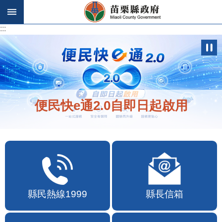
跳到主要內容區塊
:::
:::
歡迎在地店家加入苗栗幣合作行列
縣民熱線1999
縣長信箱