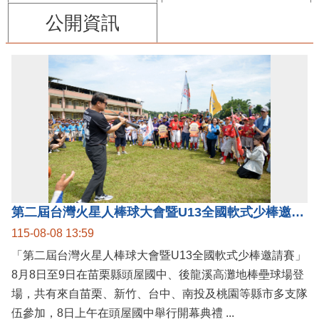
公開資訊
第二屆台灣火星人棒球大會暨U13全國軟式少棒邀請賽在苗栗舉辦
115-08-08 13:59
「第二屆台灣火星人棒球大會暨U13全國軟式少棒邀請賽」
8月8日至9日在苗栗縣頭屋國中、後龍溪高灘地棒壘球場登
場，共有來自苗栗、新竹、台中、南投及桃園等縣市多支隊
伍參加，8日上午在頭屋國中舉行開幕典禮 ...