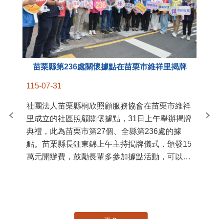
苗栗縣第236處關懷據點在苗栗市維祥里揭牌
11
115-07-31
國
社團法人苗栗縣桐欣照顧服務協會在苗栗市維祥
苗
里成立的社區照顧關懷據點，31日上午舉辦揭牌
署
典禮，此為苗栗市第27個、全縣第236處的據
作
點。苗栗縣長鍾東錦上午主持揭牌儀式，頒發15
縣
萬元開辦費，鼓勵長輩多參加據點活動，可以更
手
加健康、長壽。 坐落於苗栗市維祥里光華街89
號的社區照顧關懷據點，今 ...
更多