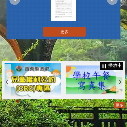
更多
播放中
更多