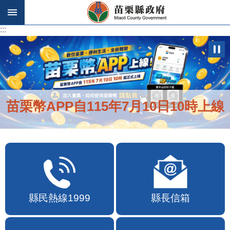
跳到主要內容區塊
:::
:::
苗栗幣APP自115年7月10日10時上線
縣民熱線1999
縣長信箱