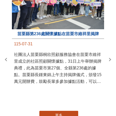
苗栗縣第236處關懷據點在苗栗市維祥里揭牌
11
115-07-31
國
社團法人苗栗縣桐欣照顧服務協會在苗栗市維祥
苗
里成立的社區照顧關懷據點，31日上午舉辦揭牌
署
典禮，此為苗栗市第27個、全縣第236處的據
作
點。苗栗縣長鍾東錦上午主持揭牌儀式，頒發15
縣
萬元開辦費，鼓勵長輩多參加據點活動，可以更
手
加健康、長壽。 坐落於苗栗市維祥里光華街89
號的社區照顧關懷據點，今 ...
更多