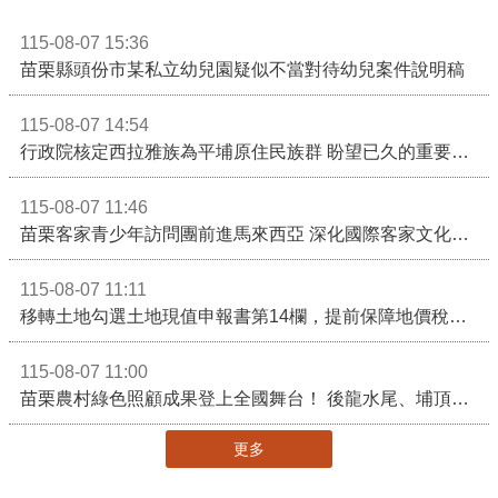
115-08-07 15:36
苗栗縣頭份市某私立幼兒園疑似不當對待幼兒案件說明稿
115-08-07 14:54
行政院核定西拉雅族為平埔原住民族群 盼望已久的重要時刻到來！8月13日起受理民族成員名冊登記
115-08-07 11:46
苗栗客家青少年訪問團前進馬來西亞 深化國際客家文化交流
115-08-07 11:11
移轉土地勾選土地現值申報書第14欄，提前保障地價稅節稅權益
115-08-07 11:00
苗栗農村綠色照顧成果登上全國舞台！ 後龍水尾、埔頂社區前進2026高齡健康產業博覽會
更多