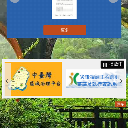
更多
播放中
更多