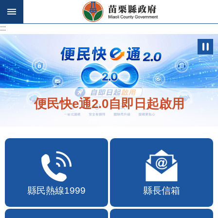
跳到主要內容區塊
:::
:::
便民快e通2.0自即日起啟用
縣民熱線1999
縣長信箱