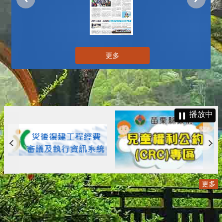
更多
播放中
更多