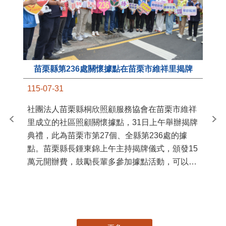
苗栗縣第236處關懷據點在苗栗市維祥里揭牌
11
115-07-31
國
社團法人苗栗縣桐欣照顧服務協會在苗栗市維祥
苗
里成立的社區照顧關懷據點，31日上午舉辦揭牌
署
典禮，此為苗栗市第27個、全縣第236處的據
作
點。苗栗縣長鍾東錦上午主持揭牌儀式，頒發15
縣
萬元開辦費，鼓勵長輩多參加據點活動，可以更
手
加健康、長壽。 坐落於苗栗市維祥里光華街89
號的社區照顧關懷據點，今 ...