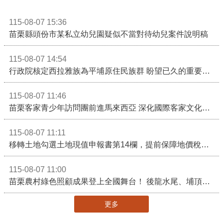
115-08-07 15:36
苗栗縣頭份市某私立幼兒園疑似不當對待幼兒案件說明稿
115-08-07 14:54
行政院核定西拉雅族為平埔原住民族群 盼望已久的重要時刻到來！8月13日起受理民族成員名冊登記
115-08-07 11:46
苗栗客家青少年訪問團前進馬來西亞 深化國際客家文化交流
115-08-07 11:11
移轉土地勾選土地現值申報書第14欄，提前保障地價稅節稅權益
115-08-07 11:00
苗栗農村綠色照顧成果登上全國舞台！ 後龍水尾、埔頂社區前進2026高齡健康產業博覽會
更多