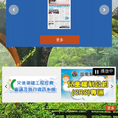
更多
播放中
更多