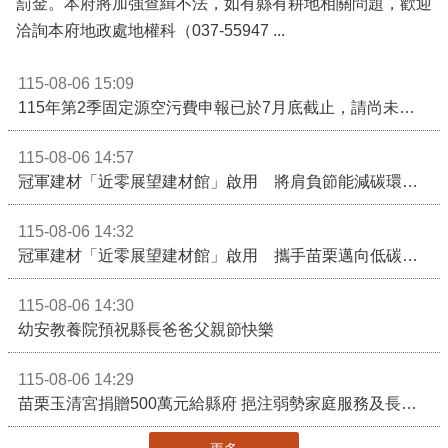
罰金。本府將加強查緝不法，如有縣有耕地相關問題，歡迎
洽詢本府地政處地權科（037-55947 ...
115-08-06 15:09
115年第2季固定源空污費申報已於7月底截止，請尚未申報公私場所儘速完成申繳，以免面臨滯納金及罰鍰!
115-08-06 14:57
冠軍建材「近零展望建材館」啟用 將肩負節能減碳環境教育重任
115-08-06 14:32
冠軍建材「近零展望建材館」啟用 攜手苗栗邁向低碳建築新未來
115-08-06 14:30
幼安教養院預祝縣長爸爸父親節快樂
115-08-06 14:29
苗栗玉清宮捐贈500萬元給縣府 挹注弱勢家庭服務及長照醫療資源