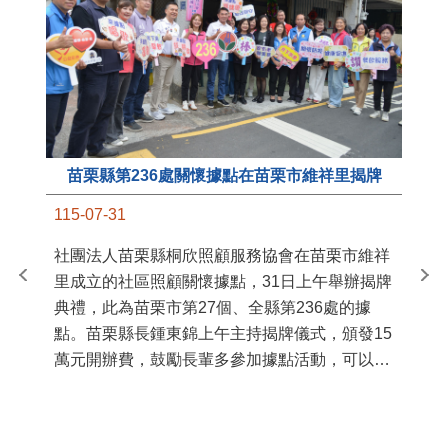
苗栗縣第236處關懷據點在苗栗市維祥里揭牌
11
115-07-31
國
社團法人苗栗縣桐欣照顧服務協會在苗栗市維祥
苗
里成立的社區照顧關懷據點，31日上午舉辦揭牌
署
典禮，此為苗栗市第27個、全縣第236處的據
作
點。苗栗縣長鍾東錦上午主持揭牌儀式，頒發15
縣
萬元開辦費，鼓勵長輩多參加據點活動，可以更
手
加健康、長壽。 坐落於苗栗市維祥里光華街89
號的社區照顧關懷據點，今 ...