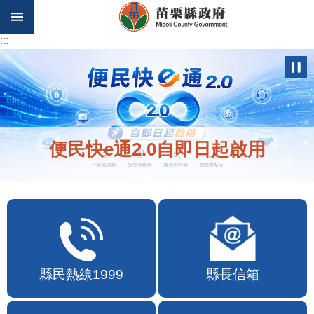
跳到主要內容區塊
:::
:::
便民快e通2.0自即日起啟用
縣民熱線1999
縣長信箱