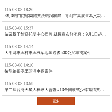
115-08-08 18:26
3對3戰鬥陀螺團體賽決戰銅鑼灣 青創市集展售為父親節增添繽紛
115-08-08 15:37
苗栗親子館暨托嬰中心揭牌 縣長宣布好消息：9月1日起調降臨時托嬰費用
115-08-08 14:14
大湖鄉東興村東興楓葉地圖過後500公尺車禍案件
115-08-08 14:10
後龍鎮福寧里頭湖車禍案件
115-08-08 13:59
第二屆台灣火星人棒球大會暨U13全國軟式少棒邀請賽在苗栗舉辦
更多