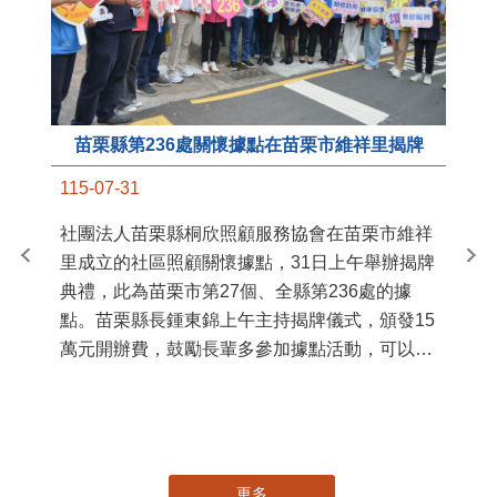
苗栗縣第236處關懷據點在苗栗市維祥里揭牌
11
115-07-31
國
社團法人苗栗縣桐欣照顧服務協會在苗栗市維祥
苗
里成立的社區照顧關懷據點，31日上午舉辦揭牌
署
典禮，此為苗栗市第27個、全縣第236處的據
作
點。苗栗縣長鍾東錦上午主持揭牌儀式，頒發15
縣
萬元開辦費，鼓勵長輩多參加據點活動，可以更
手
加健康、長壽。 坐落於苗栗市維祥里光華街89
號的社區照顧關懷據點，今 ...
更多