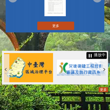
更多
播放中
更多