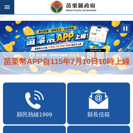
跳到主要內容區塊
:::
:::
苗栗幣APP自115年7月10日10時上線
縣民熱線1999
縣長信箱