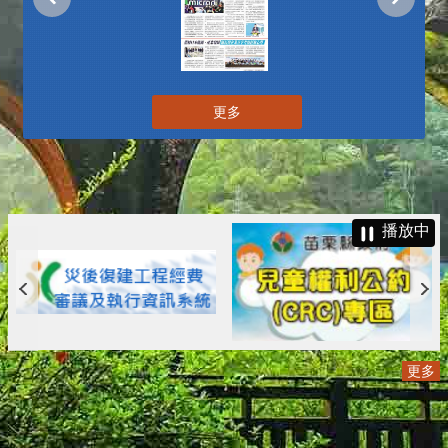
更多
播放中
更多