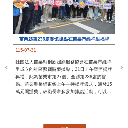
苗栗縣第236處關懷據點在苗栗市維祥里揭牌
11
115-07-31
國
社團法人苗栗縣桐欣照顧服務協會在苗栗市維祥
苗
里成立的社區照顧關懷據點，31日上午舉辦揭牌
署
典禮，此為苗栗市第27個、全縣第236處的據
作
點。苗栗縣長鍾東錦上午主持揭牌儀式，頒發15
縣
萬元開辦費，鼓勵長輩多參加據點活動，可以更
手
加健康、長壽。 坐落於苗栗市維祥里光華街89
號的社區照顧關懷據點，今 ...