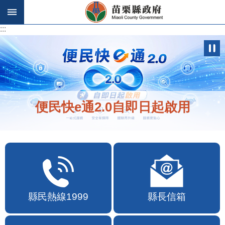
跳到主要內容區塊
:::
:::
便民快e通2.0自即日起啟用
縣民熱線1999
縣長信箱