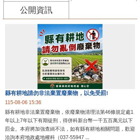
公開資訊
縣有耕地請勿非法棄置廢棄物，以免受罰!
115-08-06 15:36
縣有耕地非法棄置廢棄物，依廢棄物清理法第46條規定處1
年以上7年以下有期徒刑，得併科新台幣一千五百萬元以下
罰金。本府將加強查緝不法，如有縣有耕地相關問題，歡迎
洽詢本府地政處地權科（037-55947 ...