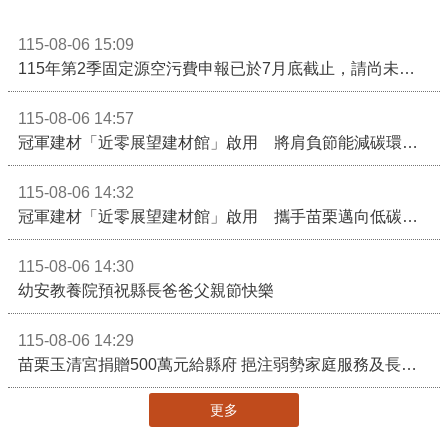
115-08-06 15:09
115年第2季固定源空污費申報已於7月底截止，請尚未申報公私場所儘速完成申繳，以免面臨滯納金及罰鍰!
115-08-06 14:57
冠軍建材「近零展望建材館」啟用 將肩負節能減碳環境教育重任
115-08-06 14:32
冠軍建材「近零展望建材館」啟用 攜手苗栗邁向低碳建築新未來
115-08-06 14:30
幼安教養院預祝縣長爸爸父親節快樂
115-08-06 14:29
苗栗玉清宮捐贈500萬元給縣府 挹注弱勢家庭服務及長照醫療資源
更多