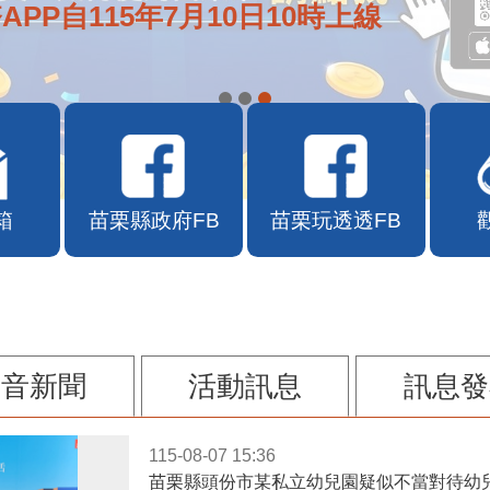
APP自115年7月10日10時上線
箱
苗栗縣政府FB
苗栗玩透透FB
影音新聞
活動訊息
訊息發
115-08-07 15:36
苗栗縣頭份市某私立幼兒園疑似不當對待幼