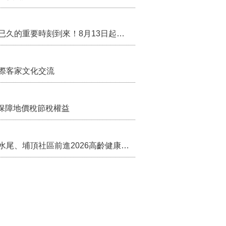
行政院核定西拉雅族為平埔原住民族群 盼望已久的重要時刻到來！8月13日起受理民族成員名冊登記
際客家文化交流
保障地價稅節稅權益
苗栗農村綠色照顧成果登上全國舞台！ 後龍水尾、埔頂社區前進2026高齡健康產業博覽會