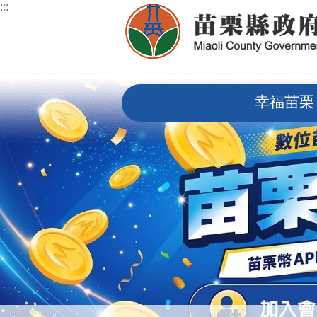
:::
跳到主要內容區塊
:::
幸福苗栗