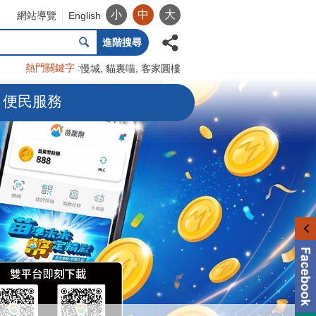
小
中
大
網站導覽
English
進階搜尋
熱門關鍵字
慢城
貓裏喵
客家圓樓
便民服務