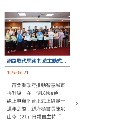
第235處關懷據點揭牌運作 縣長宣布共餐補助將加碼到1萬元
網路取代馬路 打造主動式數位便民服務 苗栗便民快e通 2.0智慧升級啟用
115-07-20
115-07-21
苗栗縣政府攜手牧田家庭
苗栗縣政府推動智慧城市
關懷協會，在頭屋鄉設立的
再升級！在「便民快e通」
社區照顧關懷據點20日揭牌
線上申辦平台正式上線滿一
運作，這是鄉內第6個、全
週年之際，縣府秘書長陳斌
縣第235處的據點；縣長鍾
山今（21）日親自主持「便
東錦在主持揭牌儀式推進據
民快e通 2.0 啟用記者會」，
點總數的同時，也宣布年底
宣布系統全面升級。數位發