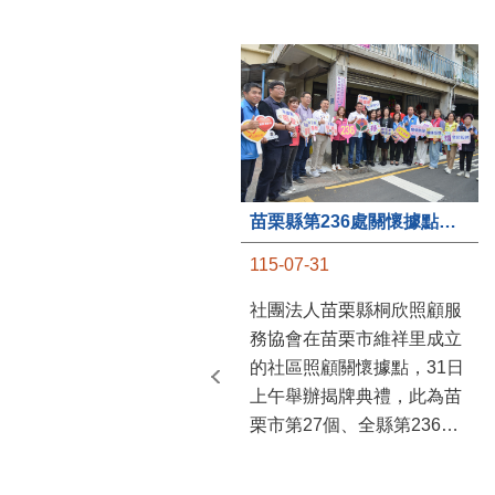
苗栗縣第236處關懷據點在苗栗市維祥里揭牌
115-07-31
社團法人苗栗縣桐欣照顧服
務協會在苗栗市維祥里成立
的社區照顧關懷據點，31日
上午舉辦揭牌典禮，此為苗
栗市第27個、全縣第236處
的據點。苗栗縣長鍾東錦上
午主持揭牌儀式，頒發15萬