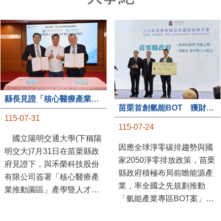
縣長見證「核心醫療產業推動園區」產學合作簽約儀式
苗栗首創氫能BOT 獲財政部「突破之翼」肯定
115-07-31
115-07-24
國立陽明交通大學(下稱陽
因應全球淨零碳排趨勢與國
明交大)7月31日在苗栗縣政
家2050淨零排放政策，苗栗
府見證下，與禾榮科技股份
縣政府積極布局前瞻能源產
有限公司簽署「核心醫療產
業，率全國之先規劃推動
業推動園區」產學暨人才培
「氫能產業專區BOT案」，
育合作備忘錄，為苗栗產業
透過促進民間參與公共建設
升級注入新動能，會中，縣