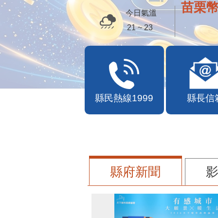
苗栗幣
今日氣溫
21 ~ 23
縣民熱線1999
縣長信
縣府新聞