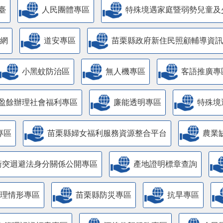
臺
人民團體專區
特殊境遇家庭暨弱勢兒童及
網
道安專區
苗栗縣政府新住民照顧輔導資訊
小黑蚊防治區
無人機專區
客語推廣專
盈餘辦理社會福利專區
廉能透明專區
特殊境
專區
苗栗縣婦女福利服務資源整合平台
農業
衝突迴避法身分關係公開專區
產地證明標章查詢
管理情形專區
苗栗縣防災專區
抗旱專區