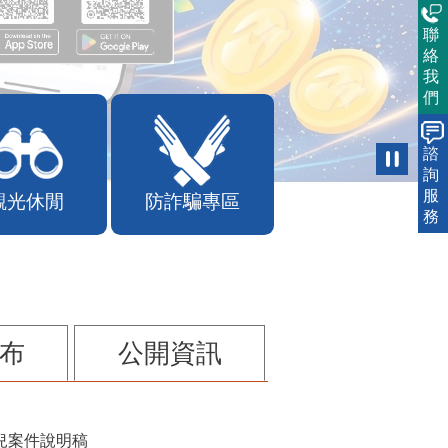
聯
絡
我
們
諮
詢
服
觀光休閒
防詐騙專區
務
布
公開資訊
兒案件說明稿