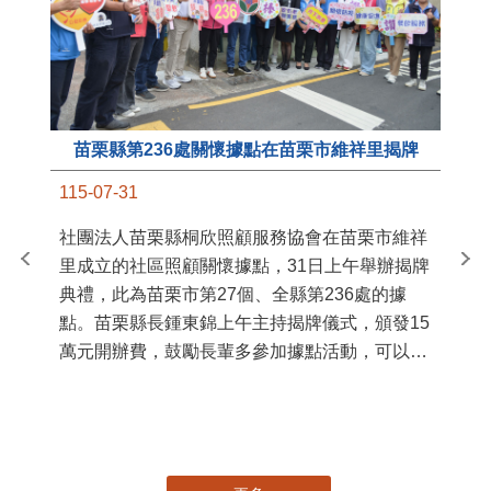
苗栗縣第236處關懷據點在苗栗市維祥里揭牌
11
115-07-31
國
社團法人苗栗縣桐欣照顧服務協會在苗栗市維祥
苗
里成立的社區照顧關懷據點，31日上午舉辦揭牌
署
典禮，此為苗栗市第27個、全縣第236處的據
作
點。苗栗縣長鍾東錦上午主持揭牌儀式，頒發15
縣
萬元開辦費，鼓勵長輩多參加據點活動，可以更
手
加健康、長壽。 坐落於苗栗市維祥里光華街89
號的社區照顧關懷據點，今 ...