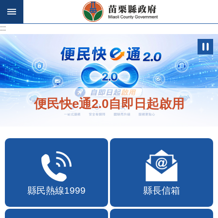
跳到主要內容區塊
:::
:::
便民快e通2.0自即日起啟用
縣民熱線1999
縣長信箱