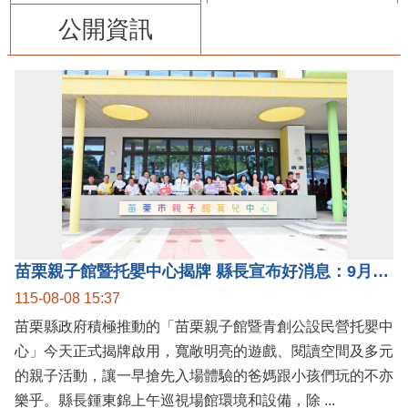
公開資訊
苗栗親子館暨托嬰中心揭牌 縣長宣布好消息：9月1日起調降臨時托嬰費用
115-08-08 15:37
苗栗縣政府積極推動的「苗栗親子館暨青創公設民營托嬰中
心」今天正式揭牌啟用，寬敞明亮的遊戲、閱讀空間及多元
的親子活動，讓一早搶先入場體驗的爸媽跟小孩們玩的不亦
樂乎。縣長鍾東錦上午巡視場館環境和設備，除 ...