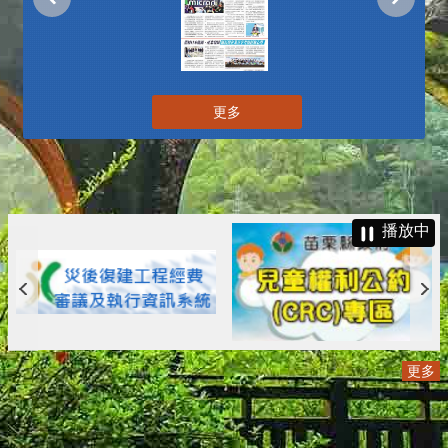
更多
播放中
更多