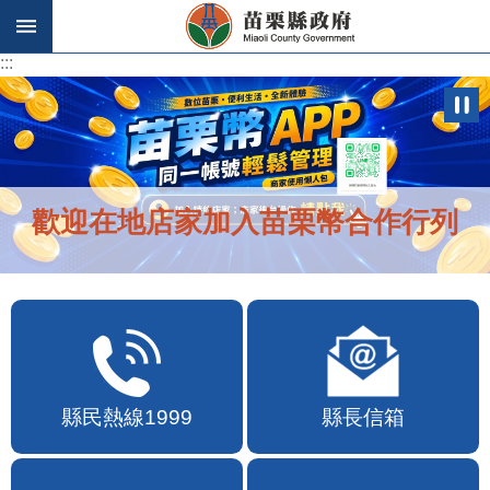
跳到主要內容區塊
:::
:::
歡迎在地店家加入苗栗幣合作行列
縣民熱線1999
縣長信箱