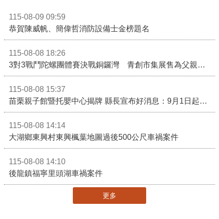
115-08-09 09:59
恭賀陳威帆、簡偉哲消防設備士金榜題名
115-08-08 18:26
3對3戰鬥陀螺團體賽決戰銅鑼灣 青創市集展售為父親節增添繽紛
115-08-08 15:37
苗栗親子館暨托嬰中心揭牌 縣長宣布好消息：9月1日起調降臨時托嬰費用
115-08-08 14:14
大湖鄉東興村東興楓葉地圖過後500公尺車禍案件
115-08-08 14:10
後龍鎮福寧里頭湖車禍案件
更多