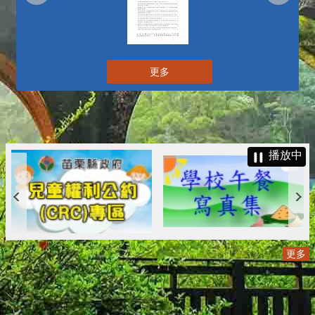
更多
播放中
更多