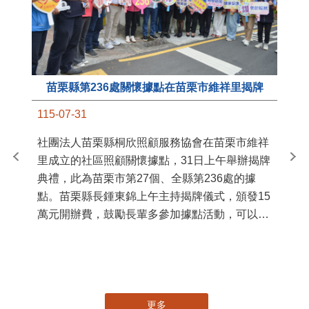
苗栗縣第236處關懷據點在苗栗市維祥里揭牌
11
115-07-31
國
社團法人苗栗縣桐欣照顧服務協會在苗栗市維祥
苗
里成立的社區照顧關懷據點，31日上午舉辦揭牌
署
典禮，此為苗栗市第27個、全縣第236處的據
作
點。苗栗縣長鍾東錦上午主持揭牌儀式，頒發15
縣
萬元開辦費，鼓勵長輩多參加據點活動，可以更
手
加健康、長壽。 坐落於苗栗市維祥里光華街89
號的社區照顧關懷據點，今 ...
更多