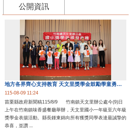
公開資訊
地方各界齊心支持教育 天文里獎學金鼓勵學童勇敢追夢
115-08-09 11:24
苗栗縣政府新聞稿115/8/9 竹南鎮天文里辦公處今(9)日
上午在竹南鎮味香盛餐廳舉辦，天文里國小一年級至六年級
獎學金表揚活動。縣長鍾東錦向所有獲獎同學表達最誠摯的
恭喜，並讚 ...