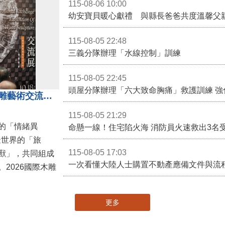
115-08-06 10:00
幼安寶貝暖心獻禮 與縣長爸爸共度溫馨父
115-08-05 22:48
三義分隊辦理「水線控制」訓練
115-08-05 22:45
頭屋分隊辦理「六大致命胸痛」救護訓練 強
「鎮展三寶」亮相！2026國際木雕藝術交流展登場 國際木雕競賽得獎入圍名單同步揭曉
115-08-05 21:29
的「情緒異
命懸一線！住宅陷火海 消防員火速救出3名
擬世界的「旅
115-08-05 17:03
獸」，共同組成
一次看懂大陸人士購置不動產應備文件與流
2026國際木雕
更多