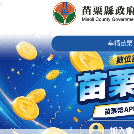
:::
跳到主要內容區塊
:::
幸福苗栗