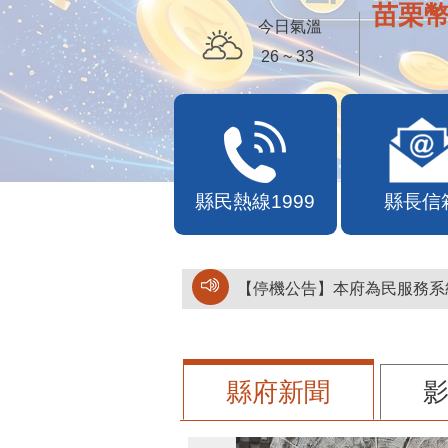
苗栗幣
今日氣溫
26 ~ 33
縣民熱線1999
縣長信
【停機公告】本府為民服務系統
縣府新聞