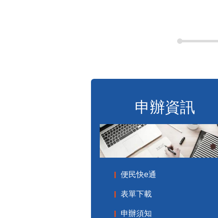
申辦資訊
便民快e通
表單下載
申辦須知