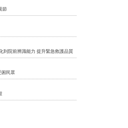
親節
化到院前辨識能力 提升緊急救護品質
受困民眾
程