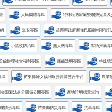
臺
人民團體專區
特殊境遇家庭暨弱勢兒童及
網
道安專區
苗栗縣政府新住民照顧輔導資訊
小黑蚊防治區
無人機專區
客語推廣專
盈餘辦理社會福利專區
廉能透明專區
特殊境
專區
苗栗縣婦女福利服務資源整合平台
農業
衝突迴避法身分關係公開專區
產地證明標章查詢
管理情形專區
苗栗縣防災專區
抗旱專區