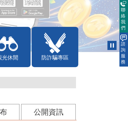
聯
絡
我
們
諮
詢
服
觀光休閒
防詐騙專區
務
布
公開資訊