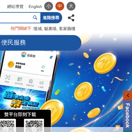
小
中
大
網站導覽
English
進階搜尋
熱門關鍵字
慢城
貓裏喵
客家圓樓
便民服務