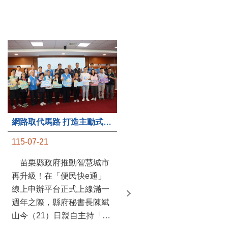
第235處關懷據點揭牌運作 縣長宣布共餐補助將加碼到1萬元
網路取代馬路 打造主動式數位便民服務 苗栗便民快e通 2.0智慧升級啟用
115-07-20
115-07-21
苗栗縣政府攜手牧田家庭
苗栗縣政府推動智慧城市
關懷協會，在頭屋鄉設立的
再升級！在「便民快e通」
社區照顧關懷據點20日揭牌
線上申辦平台正式上線滿一
運作，這是鄉內第6個、全
週年之際，縣府秘書長陳斌
縣第235處的據點；縣長鍾
山今（21）日親自主持「便
東錦在主持揭牌儀式推進據