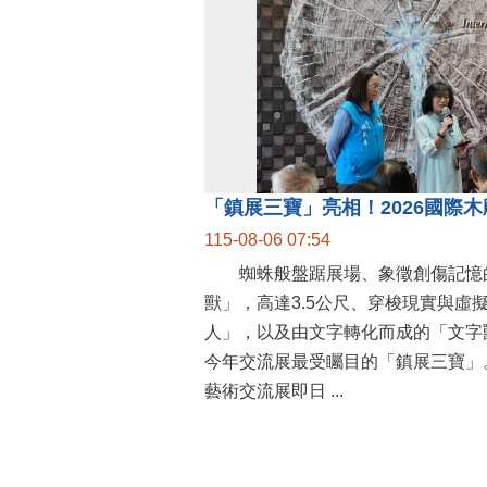
115-08-06 07:54
蜘蛛般盤踞展場、象徵創傷記憶
獸」，高達3.5公尺、穿梭現實與虛
人」，以及由文字轉化而成的「文字
今年交流展最受矚目的「鎮展三寶」。
藝術交流展即日 ...