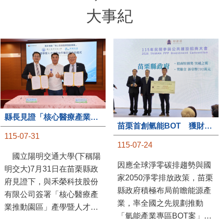
大事紀
縣長見證「核心醫療產業推動園區」產學合作簽約儀式
苗栗首創氫能BOT 獲財政部「突破之翼」肯定
115-07-31
115-07-24
國立陽明交通大學(下稱陽
因應全球淨零碳排趨勢與國
明交大)7月31日在苗栗縣政
家2050淨零排放政策，苗栗
府見證下，與禾榮科技股份
縣政府積極布局前瞻能源產
有限公司簽署「核心醫療產
業，率全國之先規劃推動
業推動園區」產學暨人才培
「氫能產業專區BOT案」，