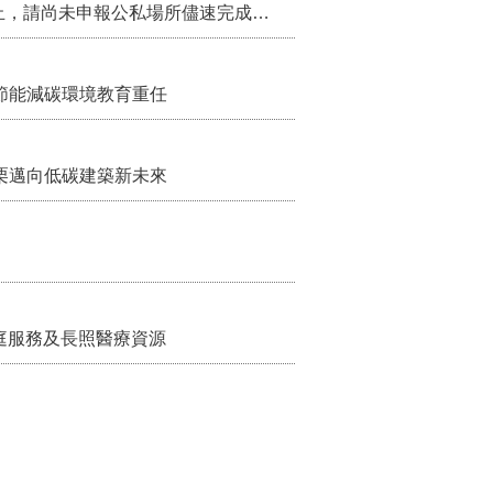
115年第2季固定源空污費申報已於7月底截止，請尚未申報公私場所儘速完成申繳，以免面臨滯納金及罰鍰!
節能減碳環境教育重任
栗邁向低碳建築新未來
家庭服務及長照醫療資源