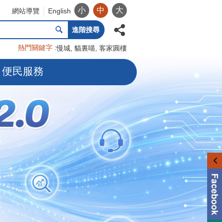
小
中
大
網站導覽
English
進階搜尋
熱門關鍵字
慢城
貓裏喵
客家圓樓
便民服務