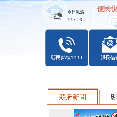
便民快
今日氣溫
21 ~ 23
縣民熱線1999
縣長信
縣府新聞