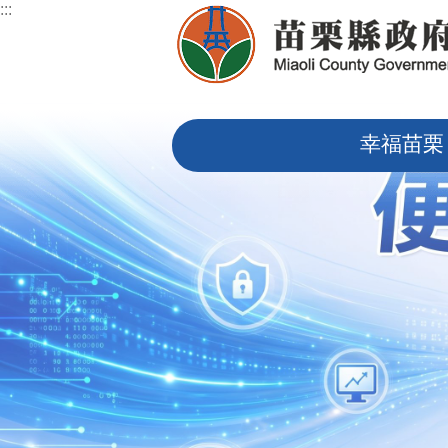
:::
跳到主要內容區塊
:::
幸福苗栗