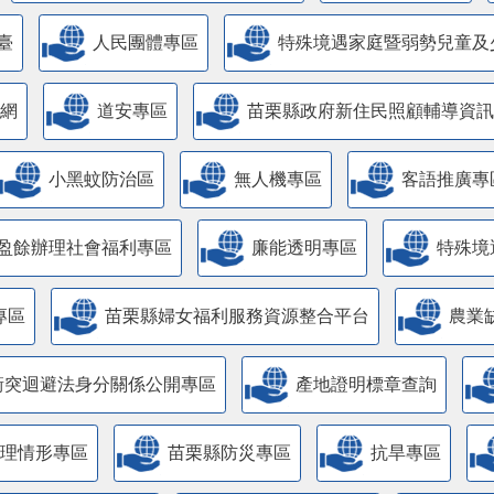
臺
人民團體專區
特殊境遇家庭暨弱勢兒童及
網
道安專區
苗栗縣政府新住民照顧輔導資訊
小黑蚊防治區
無人機專區
客語推廣專
盈餘辦理社會福利專區
廉能透明專區
特殊境
專區
苗栗縣婦女福利服務資源整合平台
農業
衝突迴避法身分關係公開專區
產地證明標章查詢
管理情形專區
苗栗縣防災專區
抗旱專區