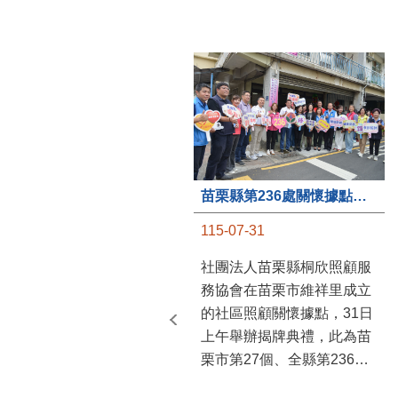
苗栗縣第236處關懷據點在苗栗市維祥里揭牌
115-07-31
社團法人苗栗縣桐欣照顧服
務協會在苗栗市維祥里成立
的社區照顧關懷據點，31日
上午舉辦揭牌典禮，此為苗
栗市第27個、全縣第236處
的據點。苗栗縣長鍾東錦上