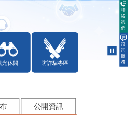
聯
絡
我
們
諮
詢
服
務
觀光休閒
防詐騙專區
布
公開資訊