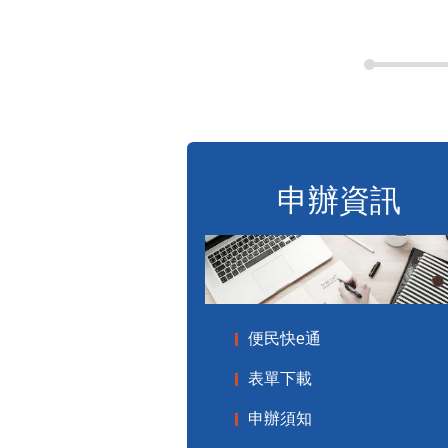
申辦資訊
便民快e通
表單下載
申辦須知