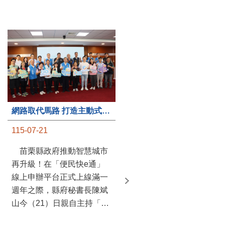
第235處關懷據點揭牌運作 縣長宣布共餐補助將加碼到1萬元
網路取代馬路 打造主動式數位便民服務 苗栗便民快e通 2.0智慧升級啟用
115-07-20
115-07-21
苗栗縣政府攜手牧田家庭
苗栗縣政府推動智慧城市
關懷協會，在頭屋鄉設立的
再升級！在「便民快e通」
社區照顧關懷據點20日揭牌
線上申辦平台正式上線滿一
運作，這是鄉內第6個、全
週年之際，縣府秘書長陳斌
縣第235處的據點；縣長鍾
山今（21）日親自主持「便
東錦在主持揭牌儀式推進據
民快e通 2.0 啟用記者會」，
點總數的同時，也宣布年底