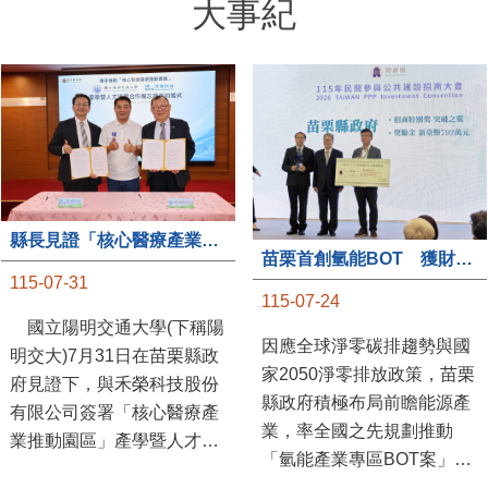
大事紀
縣長見證「核心醫療產業推動園區」產學合作簽約儀式
苗栗首創氫能BOT 獲財政部「突破之翼」肯定
115-07-31
115-07-24
國立陽明交通大學(下稱陽
因應全球淨零碳排趨勢與國
明交大)7月31日在苗栗縣政
家2050淨零排放政策，苗栗
府見證下，與禾榮科技股份
縣政府積極布局前瞻能源產
有限公司簽署「核心醫療產
業，率全國之先規劃推動
業推動園區」產學暨人才培
「氫能產業專區BOT案」，
育合作備忘錄，為苗栗產業
透過促進民間參與公共建設