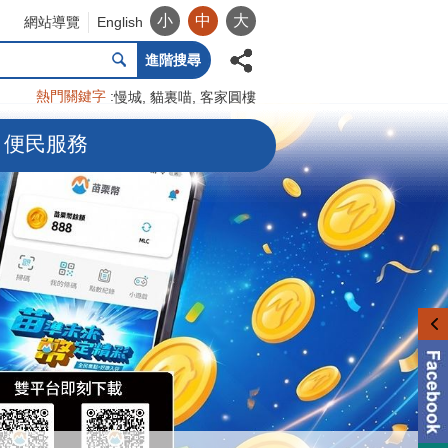
小
中
大
網站導覽
English
進階搜尋
熱門關鍵字
慢城
貓裏喵
客家圓樓
便民服務