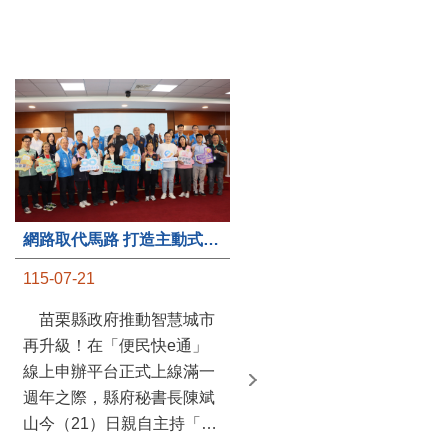
第235處關懷據點揭牌運作 縣長宣布共餐補助將加碼到1萬元
網路取代馬路 打造主動式數位便民服務 苗栗便民快e通 2.0智慧升級啟用
115-07-20
115-07-21
苗栗縣政府攜手牧田家庭
苗栗縣政府推動智慧城市
關懷協會，在頭屋鄉設立的
再升級！在「便民快e通」
社區照顧關懷據點20日揭牌
線上申辦平台正式上線滿一
運作，這是鄉內第6個、全
週年之際，縣府秘書長陳斌
縣第235處的據點；縣長鍾
山今（21）日親自主持「便