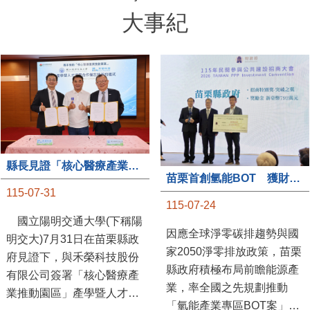
大事紀
縣長見證「核心醫療產業推動園區」產學合作簽約儀式
苗栗首創氫能BOT 獲財政部「突破之翼」肯定
115-07-31
115-07-24
國立陽明交通大學(下稱陽
因應全球淨零碳排趨勢與國
明交大)7月31日在苗栗縣政
家2050淨零排放政策，苗栗
府見證下，與禾榮科技股份
縣政府積極布局前瞻能源產
有限公司簽署「核心醫療產
業，率全國之先規劃推動
業推動園區」產學暨人才培