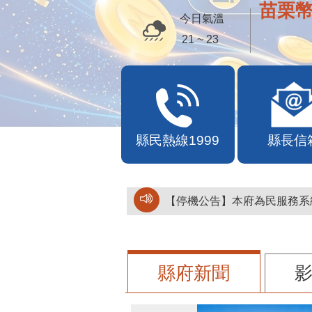
便民快
今日氣溫
21 ~ 23
縣民熱線1999
縣長信
【停機公告】本府為民服務系統
縣府新聞