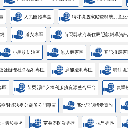
內政部警政署「打詐儀錶板」
防詐騙專區
臺
人民團體專區
特殊境遇家庭暨弱勢兒童及
網
道安專區
苗栗縣政府新住民照顧輔導資訊
小黑蚊防治區
無人機專區
客語推廣專
盈餘辦理社會福利專區
廉能透明專區
特殊境
專區
苗栗縣婦女福利服務資源整合平台
農業
衝突迴避法身分關係公開專區
產地證明標章查詢