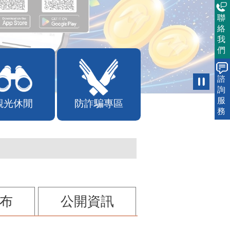
聯
絡
我
們
諮
詢
服
務
觀光休閒
防詐騙專區
布
公開資訊