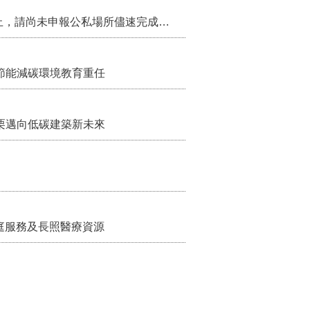
115年第2季固定源空污費申報已於7月底截止，請尚未申報公私場所儘速完成申繳，以免面臨滯納金及罰鍰!
節能減碳環境教育重任
栗邁向低碳建築新未來
家庭服務及長照醫療資源