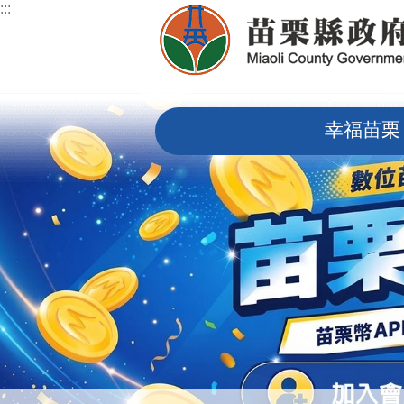
:::
跳到主要內容區塊
:::
幸福苗栗