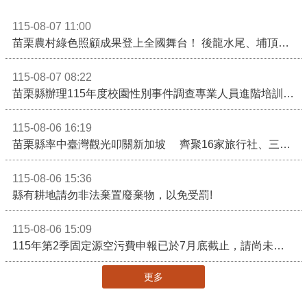
115-08-07 11:00
苗栗農村綠色照顧成果登上全國舞台！ 後龍水尾、埔頂社區前進2026高齡健康產業博覽會
115-08-07 08:22
苗栗縣辦理115年度校園性別事件調查專業人員進階培訓 深化調查實務能力 持續打造安全友善校園
115-08-06 16:19
苗栗縣率中臺灣觀光叩關新加坡 齊聚16家旅行社、三大航空 NATAS旅展開賣主題遊程
115-08-06 15:36
縣有耕地請勿非法棄置廢棄物，以免受罰!
115-08-06 15:09
115年第2季固定源空污費申報已於7月底截止，請尚未申報公私場所儘速完成申繳，以免面臨滯納金及罰鍰!
更多