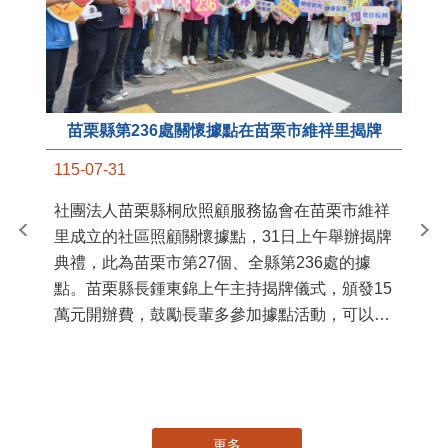
苗栗縣第236處關懷據點在苗栗市維祥里揭牌
11
115-07-31
國
社團法人苗栗縣桐欣照顧服務協會在苗栗市維祥
苗
里成立的社區照顧關懷據點，31日上午舉辦揭牌
署
典禮，此為苗栗市第27個、全縣第236處的據
作
點。苗栗縣長鍾東錦上午主持揭牌儀式，頒發15
縣
萬元開辦費，鼓勵長輩多參加據點活動，可以更
手
加健康、長壽。 坐落於苗栗市維祥里光華街89
號的社區照顧關懷據點，今 ...
更多