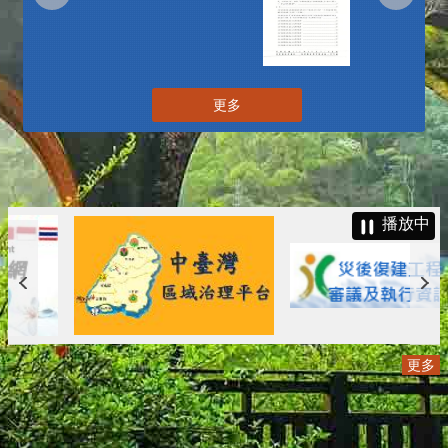
更多
播放中
更多