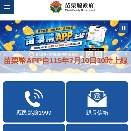
跳到主要內容區塊
:::
:::
苗栗幣APP自115年7月10日10時上線
縣民熱線1999
縣長信箱