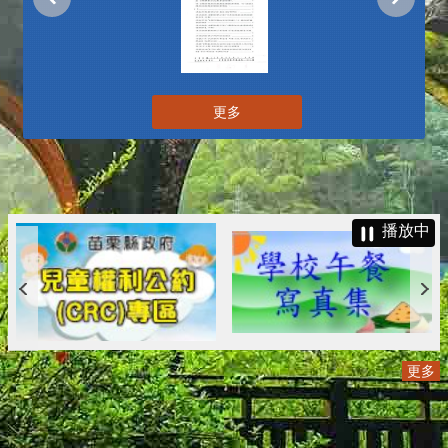
更多
播放中
更多