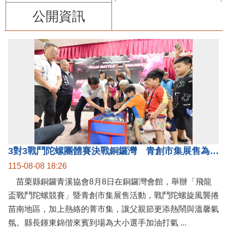
公開資訊
3對3戰鬥陀螺團體賽決戰銅鑼灣 青創市集展售為父親節增添繽紛
115-08-08 18:26
苗栗縣銅鑼青溪協會8月8日在銅鑼灣會館，舉辦「飛龍
盃戰鬥陀螺競賽」暨青創市集展售活動，戰鬥陀螺旋風襲捲
苗南地區，加上熱絡的菁市集，讓父親節更添熱鬧與溫馨氣
氛。縣長鍾東錦偕來賓到場為大小選手加油打氣 ...