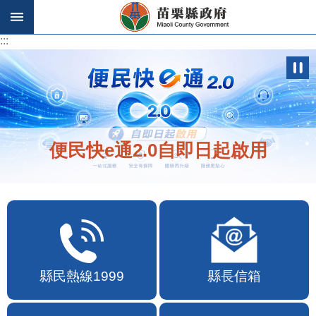
跳到主要內容區塊
:::
:::
歡迎在地店家加入苗栗幣合作行列
縣民熱線1999
縣長信箱