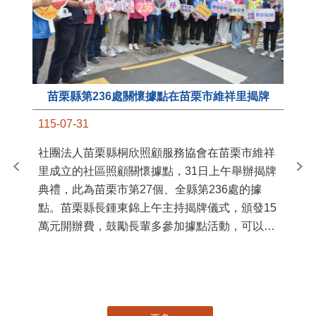
苗栗縣第236處關懷據點在苗栗市維祥里揭牌
11
115-07-31
國
社團法人苗栗縣桐欣照顧服務協會在苗栗市維祥
苗
里成立的社區照顧關懷據點，31日上午舉辦揭牌
署
典禮，此為苗栗市第27個、全縣第236處的據
作
點。苗栗縣長鍾東錦上午主持揭牌儀式，頒發15
縣
萬元開辦費，鼓勵長輩多參加據點活動，可以更
手
加健康、長壽。 坐落於苗栗市維祥里光華街89
號的社區照顧關懷據點，今 ...
更多