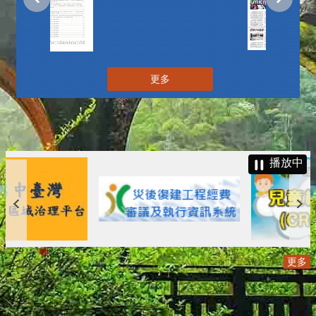
更多
播放中
更多