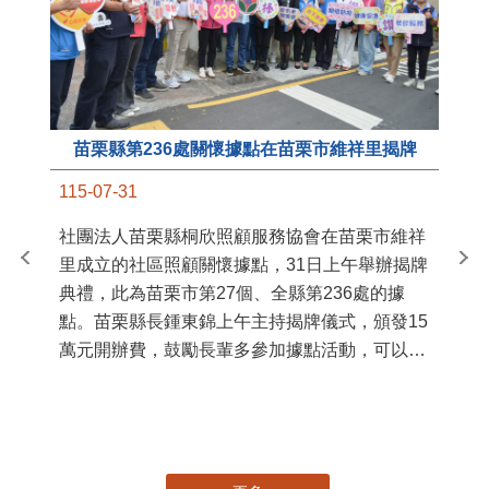
苗栗縣第236處關懷據點在苗栗市維祥里揭牌
11
115-07-31
國
社團法人苗栗縣桐欣照顧服務協會在苗栗市維祥
苗
里成立的社區照顧關懷據點，31日上午舉辦揭牌
署
典禮，此為苗栗市第27個、全縣第236處的據
作
點。苗栗縣長鍾東錦上午主持揭牌儀式，頒發15
縣
萬元開辦費，鼓勵長輩多參加據點活動，可以更
手
加健康、長壽。 坐落於苗栗市維祥里光華街89
號的社區照顧關懷據點，今 ...