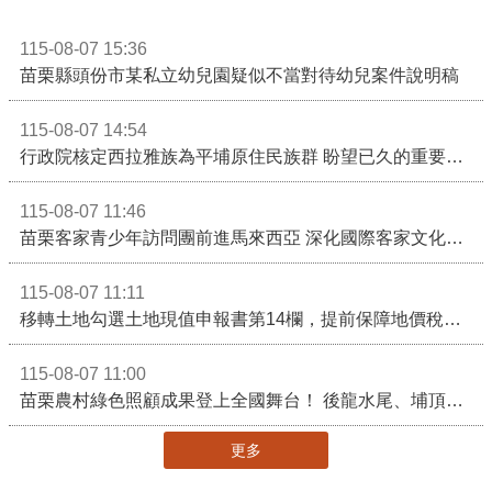
115-08-07 15:36
苗栗縣頭份市某私立幼兒園疑似不當對待幼兒案件說明稿
115-08-07 14:54
行政院核定西拉雅族為平埔原住民族群 盼望已久的重要時刻到來！8月13日起受理民族成員名冊登記
115-08-07 11:46
苗栗客家青少年訪問團前進馬來西亞 深化國際客家文化交流
115-08-07 11:11
移轉土地勾選土地現值申報書第14欄，提前保障地價稅節稅權益
115-08-07 11:00
苗栗農村綠色照顧成果登上全國舞台！ 後龍水尾、埔頂社區前進2026高齡健康產業博覽會
更多