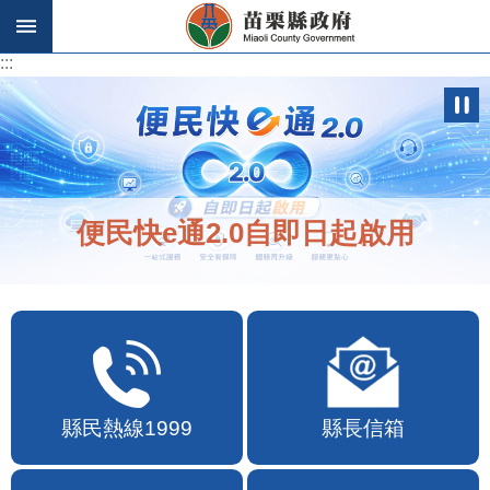
跳到主要內容區塊
:::
:::
便民快e通2.0自即日起啟用
縣民熱線1999
縣長信箱