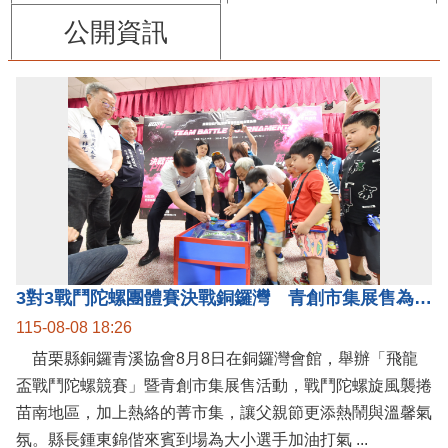
公開資訊
3對3戰鬥陀螺團體賽決戰銅鑼灣 青創市集展售為父親節增添繽紛
115-08-08 18:26
苗栗縣銅鑼青溪協會8月8日在銅鑼灣會館，舉辦「飛龍
盃戰鬥陀螺競賽」暨青創市集展售活動，戰鬥陀螺旋風襲捲
苗南地區，加上熱絡的菁市集，讓父親節更添熱鬧與溫馨氣
氛。縣長鍾東錦偕來賓到場為大小選手加油打氣 ...