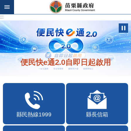
跳到主要內容區塊
:::
:::
便民快e通2.0自即日起啟用
縣民熱線1999
縣長信箱