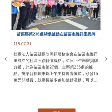
苗栗縣第236處關懷據點在苗栗市維祥里揭牌
11
115-07-31
國
社團法人苗栗縣桐欣照顧服務協會在苗栗市維祥
苗
里成立的社區照顧關懷據點，31日上午舉辦揭牌
署
典禮，此為苗栗市第27個、全縣第236處的據
作
點。苗栗縣長鍾東錦上午主持揭牌儀式，頒發15
縣
萬元開辦費，鼓勵長輩多參加據點活動，可以更
手
加健康、長壽。 坐落於苗栗市維祥里光華街89
號的社區照顧關懷據點，今 ...