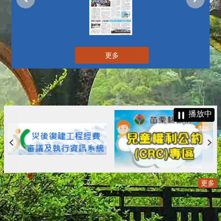
更多
播放中
更多