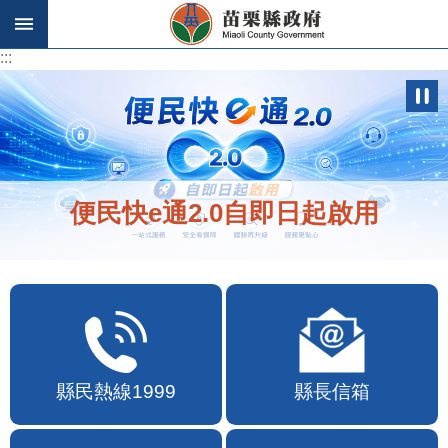
跳到主要內容區塊
:::
:::
便民快e通2.0自即日起啟用
縣民熱線1999
縣長信箱