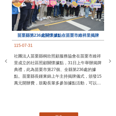
苗栗縣第236處關懷據點在苗栗市維祥里揭牌
11
115-07-31
國
社團法人苗栗縣桐欣照顧服務協會在苗栗市維祥
苗
里成立的社區照顧關懷據點，31日上午舉辦揭牌
署
典禮，此為苗栗市第27個、全縣第236處的據
作
點。苗栗縣長鍾東錦上午主持揭牌儀式，頒發15
縣
萬元開辦費，鼓勵長輩多參加據點活動，可以更
手
加健康、長壽。 坐落於苗栗市維祥里光華街89
號的社區照顧關懷據點，今 ...