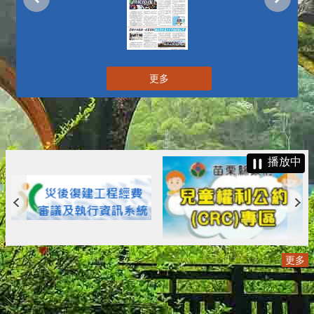
更多
播放中
更多