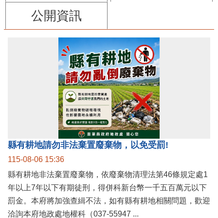
公開資訊
縣有耕地請勿非法棄置廢棄物，以免受罰!
115-08-06 15:36
縣有耕地非法棄置廢棄物，依廢棄物清理法第46條規定處1
年以上7年以下有期徒刑，得併科新台幣一千五百萬元以下
罰金。本府將加強查緝不法，如有縣有耕地相關問題，歡迎
洽詢本府地政處地權科（037-55947 ...