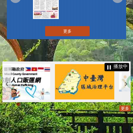
更多
播放中
更多