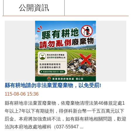
公開資訊
縣有耕地請勿非法棄置廢棄物，以免受罰!
115-08-06 15:36
縣有耕地非法棄置廢棄物，依廢棄物清理法第46條規定處1
年以上7年以下有期徒刑，得併科新台幣一千五百萬元以下
罰金。本府將加強查緝不法，如有縣有耕地相關問題，歡迎
洽詢本府地政處地權科（037-55947 ...