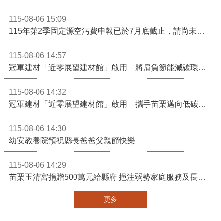
115-08-06 15:09
115年第2季固定源空污費申報已於7月底截止，請尚未申報公私場所儘速完成申繳，以免面臨滯納金及罰鍰!
115-08-06 14:57
冠軍建材「近零展望建材館」啟用 將肩負節能減碳環境教育重任
115-08-06 14:32
冠軍建材「近零展望建材館」啟用 攜手苗栗邁向低碳建築新未來
115-08-06 14:30
幼安教養院預祝縣長爸爸父親節快樂
115-08-06 14:29
苗栗玉清宮捐贈500萬元給縣府 挹注弱勢家庭服務及長照醫療資源
更多