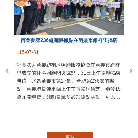
苗栗縣第236處關懷據點在苗栗市維祥里揭牌
11
115-07-31
國
社團法人苗栗縣桐欣照顧服務協會在苗栗市維祥
苗
里成立的社區照顧關懷據點，31日上午舉辦揭牌
署
典禮，此為苗栗市第27個、全縣第236處的據
作
點。苗栗縣長鍾東錦上午主持揭牌儀式，頒發15
縣
萬元開辦費，鼓勵長輩多參加據點活動，可以更
手
加健康、長壽。 坐落於苗栗市維祥里光華街89
號的社區照顧關懷據點，今 ...
更多