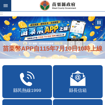
跳到主要內容區塊
:::
:::
苗栗幣APP自115年7月10日10時上線
縣民熱線1999
縣長信箱