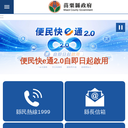
跳到主要內容區塊
:::
:::
便民快e通2.0自即日起啟用
縣民熱線1999
縣長信箱