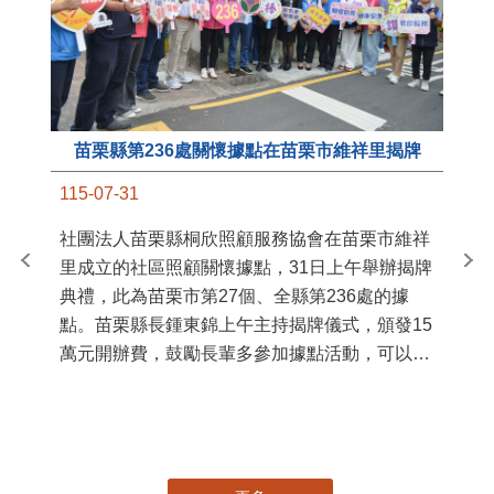
苗栗縣第236處關懷據點在苗栗市維祥里揭牌
11
115-07-31
國
社團法人苗栗縣桐欣照顧服務協會在苗栗市維祥
苗
里成立的社區照顧關懷據點，31日上午舉辦揭牌
署
典禮，此為苗栗市第27個、全縣第236處的據
作
點。苗栗縣長鍾東錦上午主持揭牌儀式，頒發15
縣
萬元開辦費，鼓勵長輩多參加據點活動，可以更
手
加健康、長壽。 坐落於苗栗市維祥里光華街89
號的社區照顧關懷據點，今 ...