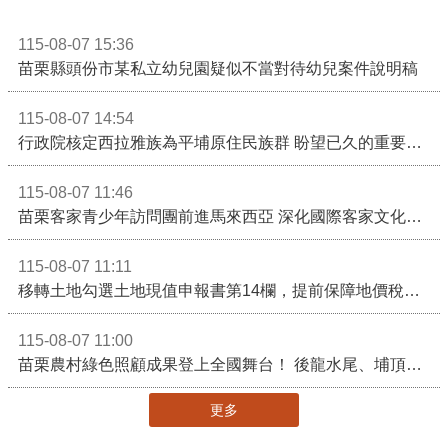
115-08-07 15:36
苗栗縣頭份市某私立幼兒園疑似不當對待幼兒案件說明稿
115-08-07 14:54
行政院核定西拉雅族為平埔原住民族群 盼望已久的重要時刻到來！8月13日起受理民族成員名冊登記
115-08-07 11:46
苗栗客家青少年訪問團前進馬來西亞 深化國際客家文化交流
115-08-07 11:11
移轉土地勾選土地現值申報書第14欄，提前保障地價稅節稅權益
115-08-07 11:00
苗栗農村綠色照顧成果登上全國舞台！ 後龍水尾、埔頂社區前進2026高齡健康產業博覽會
更多