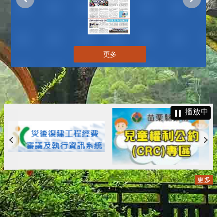
更多
播放中
更多