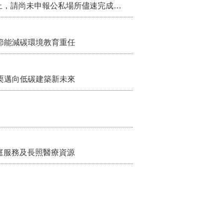
115年第2季固定源空污費申報已於7月底截止，請尚未申報公私場所儘速完成申繳，以免面臨滯納金及罰鍰!
節能減碳環境教育重任
栗邁向低碳建築新未來
家庭服務及長照醫療資源