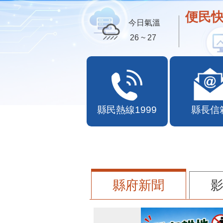
便民快
今日氣溫
26 ~ 27
縣民熱線1999
縣長信
縣府新聞