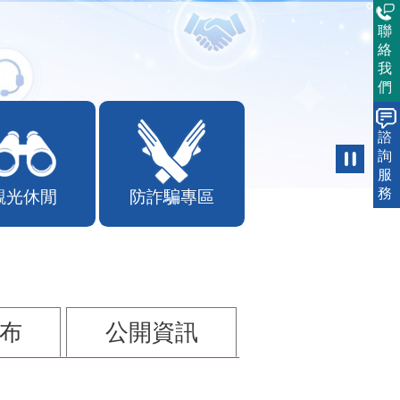
聯
絡
我
們
諮
詢
服
務
觀光休閒
防詐騙專區
布
公開資訊