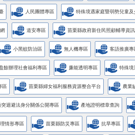
臺
人民團體專區
特殊境遇家庭暨弱勢兒童及
網
道安專區
苗栗縣政府新住民照顧輔導資訊
小黑蚊防治區
無人機專區
客語推廣專
盈餘辦理社會福利專區
廉能透明專區
特殊境
專區
苗栗縣婦女福利服務資源整合平台
農業
衝突迴避法身分關係公開專區
產地證明標章查詢
管理情形專區
苗栗縣防災專區
抗旱專區