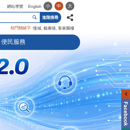
小
中
大
網站導覽
English
進階搜尋
熱門關鍵字
慢城
貓裏喵
客家圓樓
便民服務