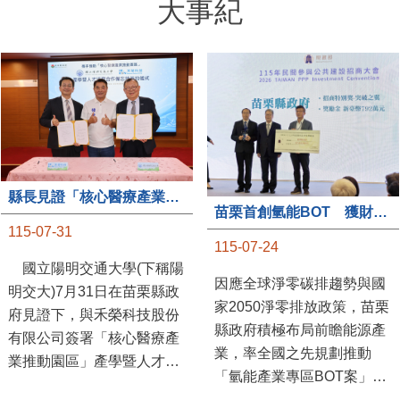
大事紀
縣長見證「核心醫療產業推動園區」產學合作簽約儀式
苗栗首創氫能BOT 獲財政部「突破之翼」肯定
115-07-31
115-07-24
國立陽明交通大學(下稱陽
因應全球淨零碳排趨勢與國
明交大)7月31日在苗栗縣政
家2050淨零排放政策，苗栗
府見證下，與禾榮科技股份
縣政府積極布局前瞻能源產
有限公司簽署「核心醫療產
業，率全國之先規劃推動
業推動園區」產學暨人才培
「氫能產業專區BOT案」，
育合作備忘錄，為苗栗產業
透過促進民間參與公共建設