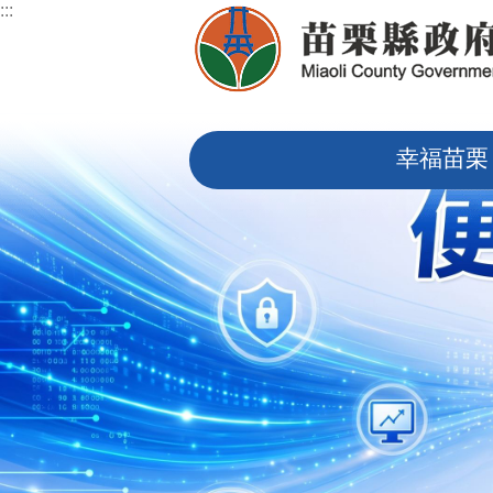
:::
跳到主要內容區塊
:::
幸福苗栗