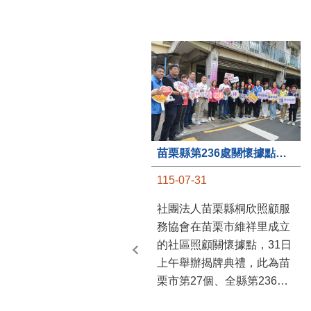
苗栗縣第236處關懷據點在苗栗市維祥里揭牌
115-07-31
社團法人苗栗縣桐欣照顧服
務協會在苗栗市維祥里成立
的社區照顧關懷據點，31日
上午舉辦揭牌典禮，此為苗
栗市第27個、全縣第236處
的據點。苗栗縣長鍾東錦上