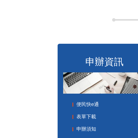
申辦資訊
便民快e通
表單下載
申辦須知