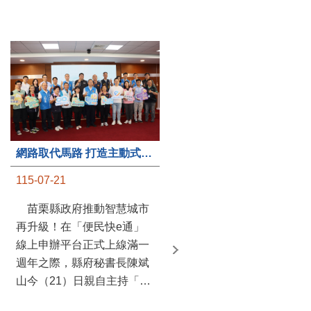
第235處關懷據點揭牌運作 縣長宣布共餐補助將加碼到1萬元
網路取代馬路 打造主動式數位便民服務 苗栗便民快e通 2.0智慧升級啟用
115-07-20
115-07-21
苗栗縣政府攜手牧田家庭
苗栗縣政府推動智慧城市
關懷協會，在頭屋鄉設立的
再升級！在「便民快e通」
社區照顧關懷據點20日揭牌
線上申辦平台正式上線滿一
運作，這是鄉內第6個、全
週年之際，縣府秘書長陳斌
縣第235處的據點；縣長鍾
山今（21）日親自主持「便
東錦在主持揭牌儀式推進據
民快e通 2.0 啟用記者會」，
點總數的同時，也宣布年底