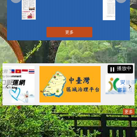
更多
播放中
更多