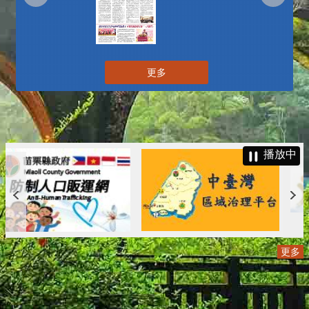
更多
播放中
更多