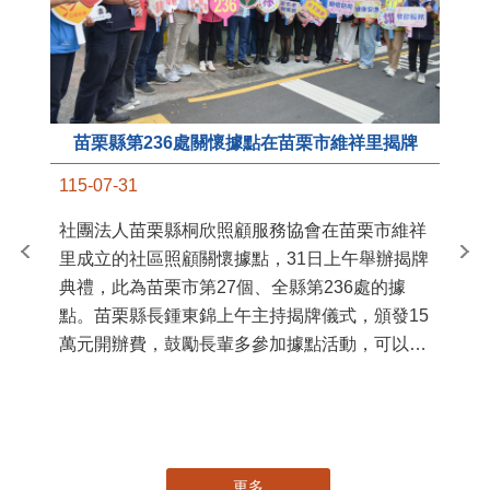
苗栗縣第236處關懷據點在苗栗市維祥里揭牌
11
115-07-31
國
社團法人苗栗縣桐欣照顧服務協會在苗栗市維祥
苗
里成立的社區照顧關懷據點，31日上午舉辦揭牌
署
典禮，此為苗栗市第27個、全縣第236處的據
作
點。苗栗縣長鍾東錦上午主持揭牌儀式，頒發15
縣
萬元開辦費，鼓勵長輩多參加據點活動，可以更
手
加健康、長壽。 坐落於苗栗市維祥里光華街89
號的社區照顧關懷據點，今 ...
更多