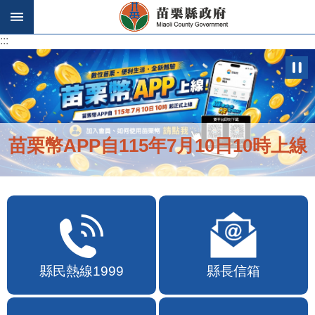
跳到主要內容區塊
:::
:::
苗栗幣APP自115年7月10日10時上線
縣民熱線1999
縣長信箱