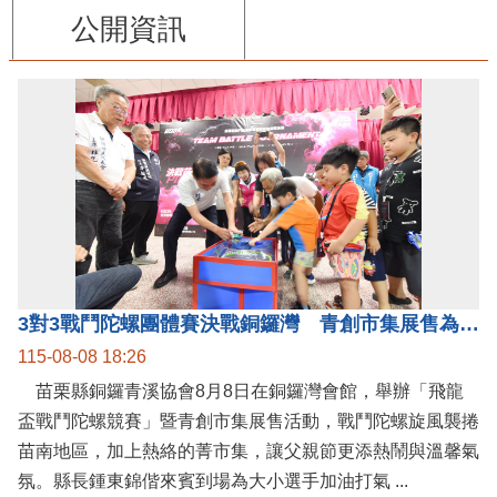
公開資訊
3對3戰鬥陀螺團體賽決戰銅鑼灣 青創市集展售為父親節增添繽紛
115-08-08 18:26
苗栗縣銅鑼青溪協會8月8日在銅鑼灣會館，舉辦「飛龍
盃戰鬥陀螺競賽」暨青創市集展售活動，戰鬥陀螺旋風襲捲
苗南地區，加上熱絡的菁市集，讓父親節更添熱鬧與溫馨氣
氛。縣長鍾東錦偕來賓到場為大小選手加油打氣 ...