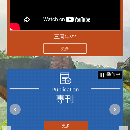
三周年V2
更多
播放中
專刊
更多