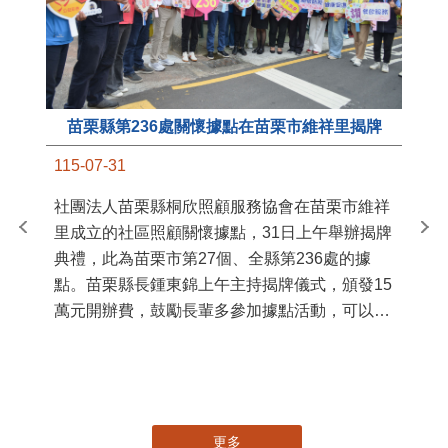
苗栗縣第236處關懷據點在苗栗市維祥里揭牌
11
115-07-31
國
社團法人苗栗縣桐欣照顧服務協會在苗栗市維祥
苗
里成立的社區照顧關懷據點，31日上午舉辦揭牌
署
典禮，此為苗栗市第27個、全縣第236處的據
作
點。苗栗縣長鍾東錦上午主持揭牌儀式，頒發15
縣
萬元開辦費，鼓勵長輩多參加據點活動，可以更
手
加健康、長壽。 坐落於苗栗市維祥里光華街89
號的社區照顧關懷據點，今 ...
更多