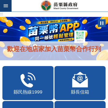
跳到主要內容區塊
:::
:::
歡迎在地店家加入苗栗幣合作行列
縣民熱線1999
縣長信箱