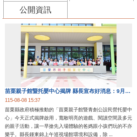
公開資訊
苗栗親子館暨托嬰中心揭牌 縣長宣布好消息：9月1日起調降臨時托嬰費用
115-08-08 15:37
苗栗縣政府積極推動的「苗栗親子館暨青創公設民營托嬰中
心」今天正式揭牌啟用，寬敞明亮的遊戲、閱讀空間及多元
的親子活動，讓一早搶先入場體驗的爸媽跟小孩們玩的不亦
樂乎。縣長鍾東錦上午巡視場館環境和設備，除 ...