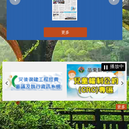
更多
播放中
更多