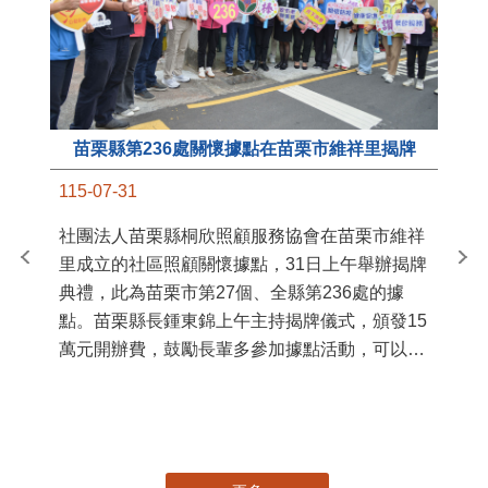
苗栗縣第236處關懷據點在苗栗市維祥里揭牌
11
115-07-31
國
社團法人苗栗縣桐欣照顧服務協會在苗栗市維祥
苗
里成立的社區照顧關懷據點，31日上午舉辦揭牌
署
典禮，此為苗栗市第27個、全縣第236處的據
作
點。苗栗縣長鍾東錦上午主持揭牌儀式，頒發15
縣
萬元開辦費，鼓勵長輩多參加據點活動，可以更
手
加健康、長壽。 坐落於苗栗市維祥里光華街89
號的社區照顧關懷據點，今 ...