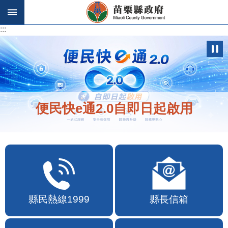
跳到主要內容區塊
:::
:::
便民快e通2.0自即日起啟用
縣民熱線1999
縣長信箱