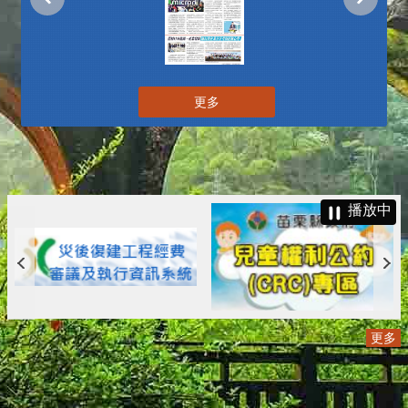
更多
播放中
更多