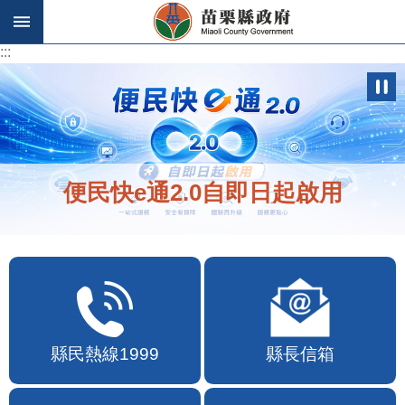
跳到主要內容區塊
:::
:::
便民快e通2.0自即日起啟用
縣民熱線1999
縣長信箱