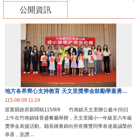
公開資訊
地方各界齊心支持教育 天文里獎學金鼓勵學童勇敢追夢
115-08-09 11:24
苗栗縣政府新聞稿115/8/9 竹南鎮天文里辦公處今(9)日
上午在竹南鎮味香盛餐廳舉辦，天文里國小一年級至六年級
獎學金表揚活動。縣長鍾東錦向所有獲獎同學表達最誠摯的
恭喜，並讚 ...