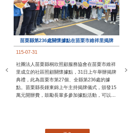
苗栗縣第236處關懷據點在苗栗市維祥里揭牌
11
115-07-31
國
社團法人苗栗縣桐欣照顧服務協會在苗栗市維祥
苗
里成立的社區照顧關懷據點，31日上午舉辦揭牌
署
典禮，此為苗栗市第27個、全縣第236處的據
作
點。苗栗縣長鍾東錦上午主持揭牌儀式，頒發15
縣
萬元開辦費，鼓勵長輩多參加據點活動，可以更
手
加健康、長壽。 坐落於苗栗市維祥里光華街89
號的社區照顧關懷據點，今 ...