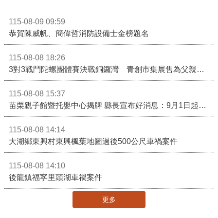
115-08-09 09:59
恭賀陳威帆、簡偉哲消防設備士金榜題名
115-08-08 18:26
3對3戰鬥陀螺團體賽決戰銅鑼灣 青創市集展售為父親節增添繽紛
115-08-08 15:37
苗栗親子館暨托嬰中心揭牌 縣長宣布好消息：9月1日起調降臨時托嬰費用
115-08-08 14:14
大湖鄉東興村東興楓葉地圖過後500公尺車禍案件
115-08-08 14:10
後龍鎮福寧里頭湖車禍案件
更多