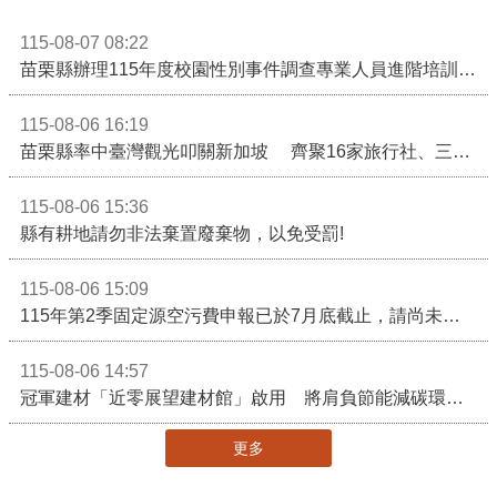
115-08-07 08:22
苗栗縣辦理115年度校園性別事件調查專業人員進階培訓 深化調查實務能力 持續打造安全友善校園
115-08-06 16:19
苗栗縣率中臺灣觀光叩關新加坡 齊聚16家旅行社、三大航空 NATAS旅展開賣主題遊程
115-08-06 15:36
縣有耕地請勿非法棄置廢棄物，以免受罰!
115-08-06 15:09
115年第2季固定源空污費申報已於7月底截止，請尚未申報公私場所儘速完成申繳，以免面臨滯納金及罰鍰!
115-08-06 14:57
冠軍建材「近零展望建材館」啟用 將肩負節能減碳環境教育重任
更多