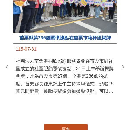
苗栗縣第236處關懷據點在苗栗市維祥里揭牌
11
115-07-31
國
社團法人苗栗縣桐欣照顧服務協會在苗栗市維祥
苗
里成立的社區照顧關懷據點，31日上午舉辦揭牌
署
典禮，此為苗栗市第27個、全縣第236處的據
作
點。苗栗縣長鍾東錦上午主持揭牌儀式，頒發15
縣
萬元開辦費，鼓勵長輩多參加據點活動，可以更
手
加健康、長壽。 坐落於苗栗市維祥里光華街89
號的社區照顧關懷據點，今 ...
更多