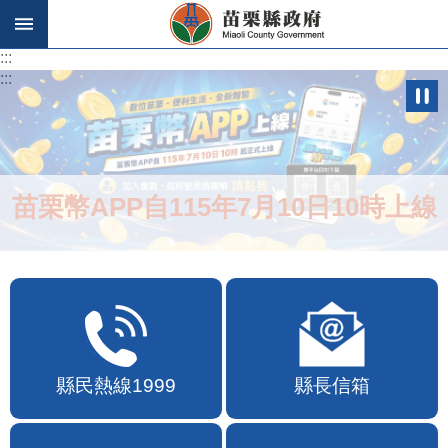
跳到主要內容區塊
:::
:::
苗栗幣APP自115年7月10日10時上線
縣民熱線1999
縣長信箱