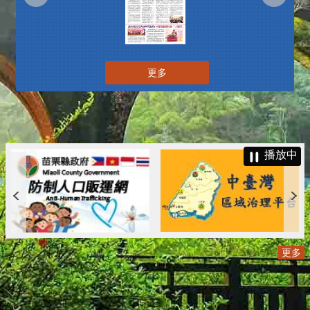
更多
播放中
更多