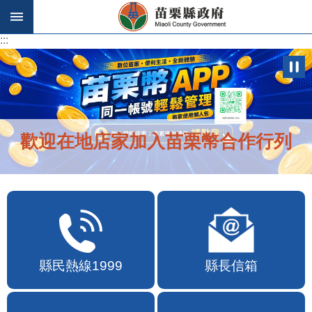
跳到主要內容區塊
:::
:::
歡迎在地店家加入苗栗幣合作行列
縣民熱線1999
縣長信箱