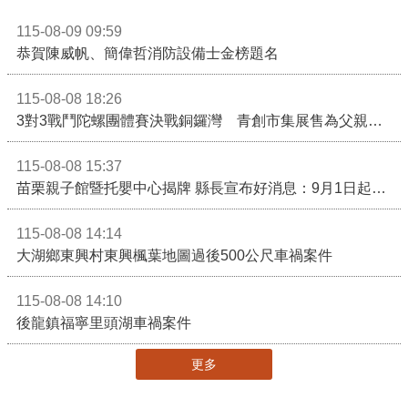
115-08-09 09:59
恭賀陳威帆、簡偉哲消防設備士金榜題名
115-08-08 18:26
3對3戰鬥陀螺團體賽決戰銅鑼灣 青創市集展售為父親節增添繽紛
115-08-08 15:37
苗栗親子館暨托嬰中心揭牌 縣長宣布好消息：9月1日起調降臨時托嬰費用
115-08-08 14:14
大湖鄉東興村東興楓葉地圖過後500公尺車禍案件
115-08-08 14:10
後龍鎮福寧里頭湖車禍案件
更多