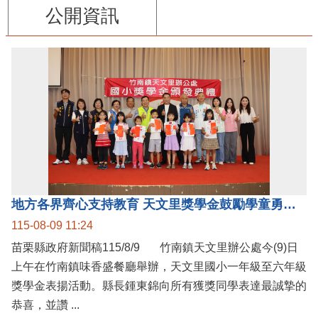
公開資訊
地方各界齊心支持教育 天文里獎學金鼓勵學童勇敢追夢
115-08-09 11:24
苗栗縣政府新聞稿115/8/9 竹南鎮天文里辦公處今(9)日
上午在竹南鎮味香盛餐廳舉辦，天文里國小一年級至六年級
獎學金表揚活動。縣長鍾東錦向所有獲獎同學表達最誠摯的
恭喜，並讚 ...