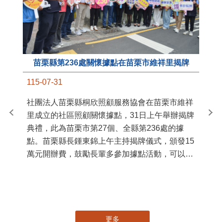
苗栗縣第236處關懷據點在苗栗市維祥里揭牌
11
115-07-31
國
社團法人苗栗縣桐欣照顧服務協會在苗栗市維祥
苗
里成立的社區照顧關懷據點，31日上午舉辦揭牌
署
典禮，此為苗栗市第27個、全縣第236處的據
作
點。苗栗縣長鍾東錦上午主持揭牌儀式，頒發15
縣
萬元開辦費，鼓勵長輩多參加據點活動，可以更
手
加健康、長壽。 坐落於苗栗市維祥里光華街89
號的社區照顧關懷據點，今 ...
更多