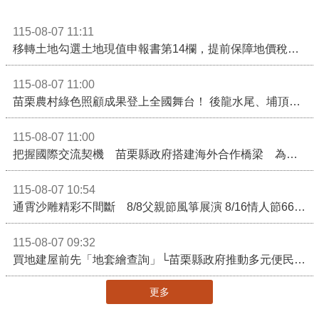
115-08-07 11:11
移轉土地勾選土地現值申報書第14欄，提前保障地價稅節稅權益
115-08-07 11:00
苗栗農村綠色照顧成果登上全國舞台！ 後龍水尾、埔頂社區前進2026高齡健康產業博覽會
115-08-07 11:00
把握國際交流契機 苗栗縣政府搭建海外合作橋梁 為在地產業爭取更多國際市場機會
115-08-07 10:54
通霄沙雕精彩不間斷 8/8父親節風箏展演 8/16情人節66對浪漫挑戰送好禮
115-08-07 09:32
買地建屋前先「地套繪查詢」└苗栗縣政府推動多元便民諮詢服務
更多