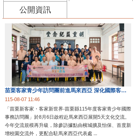
公開資訊
苗栗客家青少年訪問團前進馬來西亞 深化國際客家文化交流
115-08-07 11:46
「苗栗新客家・客家新世界-苗栗縣115年度客家青少年國際
事務訪問團」於8月6日啟程赴馬來西亞展開5天文化交流。
今年交流規模再升級，除參訪據點由檳城擴及怡保、首度新
增校園交流外，更配合駐馬來西亞代表處 ...