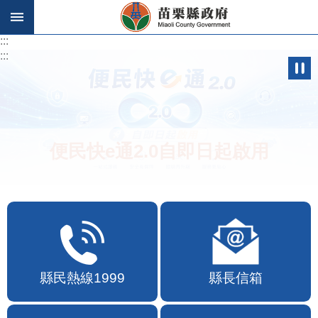
跳到主要內容區塊
:::
:::
便民快e通2.0自即日起啟用
縣民熱線1999
縣長信箱