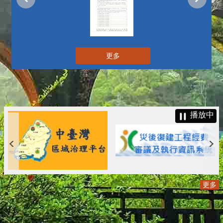
更多
播放中
更多