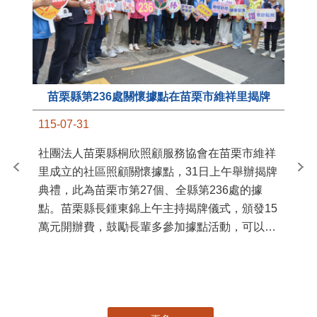
苗栗縣第236處關懷據點在苗栗市維祥里揭牌
11
115-07-31
國
社團法人苗栗縣桐欣照顧服務協會在苗栗市維祥
苗
里成立的社區照顧關懷據點，31日上午舉辦揭牌
署
典禮，此為苗栗市第27個、全縣第236處的據
作
點。苗栗縣長鍾東錦上午主持揭牌儀式，頒發15
縣
萬元開辦費，鼓勵長輩多參加據點活動，可以更
手
加健康、長壽。 坐落於苗栗市維祥里光華街89
號的社區照顧關懷據點，今 ...