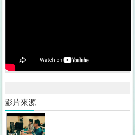
公
佈
欄
政
府
資
訊
公
開
採
購
稽
核
小
組
影片來源
揭
弊
者
保