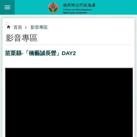
:::
跳到主要內容區塊
進
:::
階
首頁
影音專區
搜
尋
影音專區
苗栗縣-「橋藝誠長營」DAY2
業
務
簡
介
政
風
服
務
下
載