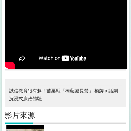
公
佈
欄
政
府
資
訊
公
開
採
購
稽
核
誠信教育很有趣！苗栗縣「橋藝誠長營」 橋牌 x 話劇
小
組
沉浸式廉政體驗
揭
影片來源
弊
者
保