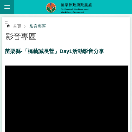
:::
跳到主要內容區塊
進
:::
階
首頁
影音專區
搜
尋
影音專區
苗栗縣-「橋藝誠長營」Day1活動影音分享
業
務
簡
介
政
風
服
務
下
載